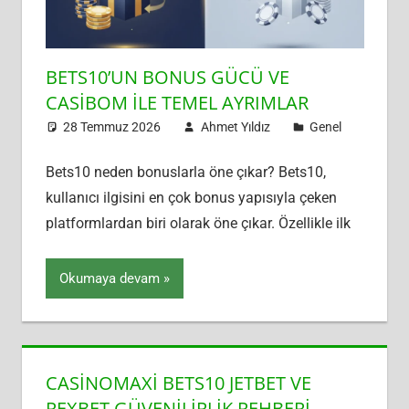
BETS10’UN BONUS GÜCÜ VE
CASIBOM ILE TEMEL AYRIMLAR
28 Temmuz 2026
Ahmet Yıldız
Genel
Bets10 neden bonuslarla öne çıkar? Bets10,
kullanıcı ilgisini en çok bonus yapısıyla çeken
platformlardan biri olarak öne çıkar. Özellikle ilk
Okumaya devam
CASINOMAXI BETS10 JETBET VE
REXBET GÜVENILIRLIK REHBERI