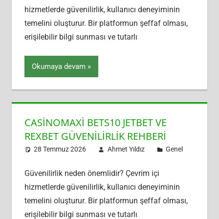
hizmetlerde güvenilirlik, kullanıcı deneyiminin
temelini oluşturur. Bir platformun şeffaf olması,
erişilebilir bilgi sunması ve tutarlı
Okumaya devam
CASINOMAXI BETS10 JETBET VE
REXBET GÜVENILIRLIK REHBERI
28 Temmuz 2026
Ahmet Yıldız
Genel
Güvenilirlik neden önemlidir? Çevrim içi
hizmetlerde güvenilirlik, kullanıcı deneyiminin
temelini oluşturur. Bir platformun şeffaf olması,
erişilebilir bilgi sunması ve tutarlı