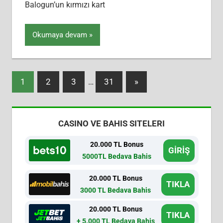
Balogun’un kırmızı kart
Okumaya devam
Yazı
Next
1
2
3
…
31
»
Posts
sayfalaması
CASINO VE BAHIS SITELERI
20.000 TL Bonus
GİRİŞ
5000TL Bedava Bahis
20.000 TL Bonus
TIKLA
3000 TL Bedava Bahis
20.000 TL Bonus
TIKLA
+ 5.000 TL Bedava Bahis