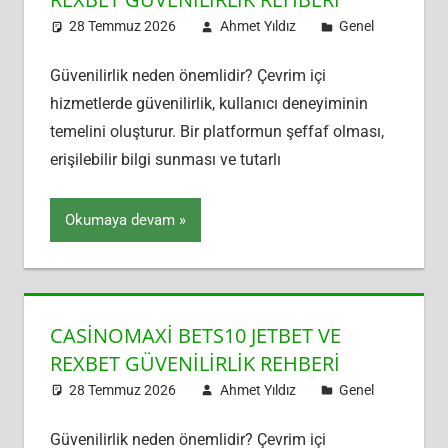
28 Temmuz 2026
Ahmet Yıldız
Genel
Güvenilirlik neden önemlidir? Çevrim içi
hizmetlerde güvenilirlik, kullanıcı deneyiminin
temelini oluşturur. Bir platformun şeffaf olması,
erişilebilir bilgi sunması ve tutarlı
Okumaya devam
CASINOMAXI BETS10 JETBET VE
REXBET GÜVENILIRLIK REHBERI
28 Temmuz 2026
Ahmet Yıldız
Genel
Güvenilirlik neden önemlidir? Çevrim içi