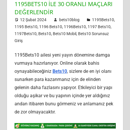
Hoşgeldin
1195BETS10 ILE 30 ORANLI MAÇLARI
Bonusu
DEĞERLENDIR
Anında
12 Şubat 2024
bets10blog
1195Bets10
,
Hesabına
1195 Bets10
,
1196 Bets10
,
1196Bets10
,
1197 Bets10
,
Tanımlansın
1197Bets10
,
Bets10
,
Bets10 Mobil
,
Bets10 Sorunsuz
Giriş
1195Bets10 ailesi yeni yayın dönemine damga
vurmaya hazırlanıyor. Online olarak bahis
oynayabileceğiniz
Bets10
, sizlere de en iyi olanı
sunarken para kazanmanız için de elinden
gelenin daha fazlasını yapıyor. Etkileyici bir yapı
olduğu aşikar ve bu yapının içinde yer aldığınız
andan itibaren bunu görmeniz ve anlamanız pek
de zor olmayacaktır.