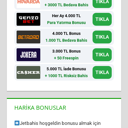
TIKLA
+ 3000 TL Bedava Bahis
Her Ay 4.000 TL
TIKLA
Para Yatırma Bonusu
4.000 TL Bonus
TIKLA
1.000 TL Bedava Bahis
3.000 TL Bonus
TIKLA
+ 50 Freespin
5.000 TL İade Bonusu
TIKLA
+ 1000 TL Risksiz Bahis
HARİKA BONUSLAR
Jetbahis hoşgeldin bonusu almak için