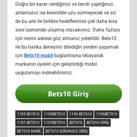
Doğru bir karar verdiğinizi ve tercih yaptığınızı
anlamanız ise kesinlikle uzu sürmeyecek ve siz
de bu aile ile birlikte hedeflerinize çok daha kısa
süre içerisinde ulaşmış olacaksınız. Daha fazlası
için resmi adrese göz atmanız yeterlidir. Bets10
ile bu harika deneyimi dilediğin yerden yaşamak
için
Bets10 mobil
bağlantısına tıklayarak
markanın üyeleri için geliştirdiği mobil
uygulamayı indirebilirsiniz.
1195 BETS10
1195BETS10
1196 BETS10
1196BETS10
1197 BETS10
1197BETS10
BETS10
BETS10 GIRIŞ
BETS10 MOBIL
BETS10 SORUNSUZ GIRIŞ