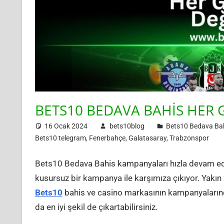
BETS10
Anında
Hesabına
BONUS
Tanımlansın
BETS10 BEDAVA BAHIS HER 
16 Ocak 2024
bets10blog
Bets10 Bedava Ba
Bets10 telegram
,
Fenerbahçe
,
Galatasaray
,
Trabzonspor
Bets10 Bedava Bahis kampanyaları hızla devam ediyo
kusursuz bir kampanya ile karşımıza çıkıyor. Yakın 
Bets10
bahis ve casino markasının kampanyalarında
da en iyi şekil de çıkartabilirsiniz.