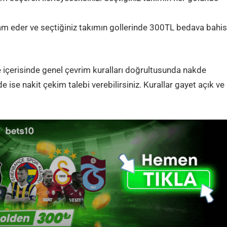
m eder ve seçtiğiniz takımın gollerinde 300TL bedava bahis
e içerisinde genel çevrim kuralları doğrultusunda nakde
se nakit çekim talebi verebilirsiniz. Kurallar gayet açık ve