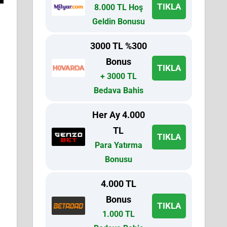
TIKLA
8.000 TL Hoş
Geldin Bonusu
3000 TL %300
Bonus
TIKLA
+ 3000 TL
Bedava Bahis
Her Ay 4.000
TL
TIKLA
Para Yatırma
Bonusu
4.000 TL
Bonus
TIKLA
1.000 TL