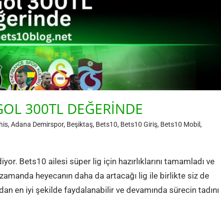
GOL 300TL DEĞERINDE
his
,
Adana Demirspor
,
Beşiktaş
,
Bets10
,
Bets10 Giriş
,
Bets10 Mobil
,
r. Bets10 ailesi süper lig için hazırlıklarını tamamladı ve
zamanda heyecanın daha da artacağı lig ile birlikte siz de
n en iyi şekilde faydalanabilir ve devamında sürecin tadını