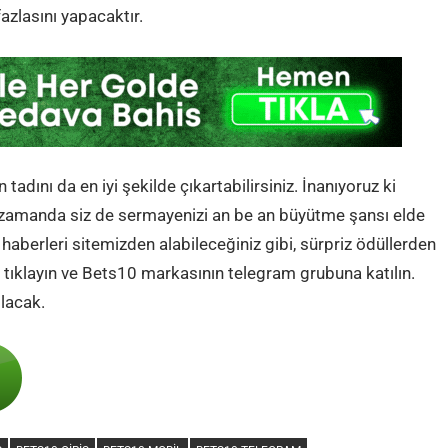
zlasını yapacaktır.
tadını da en iyi şekilde çıkartabilirsiniz. İnanıyoruz ki
 zamanda siz de sermayenizi an be an büyütme şansı elde
 haberleri sitemizden alabileceğiniz gibi, sürpriz ödüllerden
 tıklayın ve Bets10 markasının telegram grubuna katılın.
lacak.