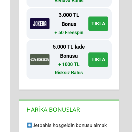
Bedava Bahis
3.000 TL
TIKLA
Bonus
+ 50 Freespin
5.000 TL İade
Bonusu
TIKLA
+ 1000 TL
Risksiz Bahis
HARİKA BONUSLAR
Jetbahis hoşgeldin bonusu almak