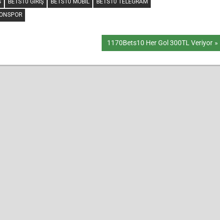
S
BETS10 GIRIŞ
BETS10 MOBIL
BETS10 TELEGRAM
ONSPOR
Next
1170Bets10 Her Gol 300TL Veriyor
Post: