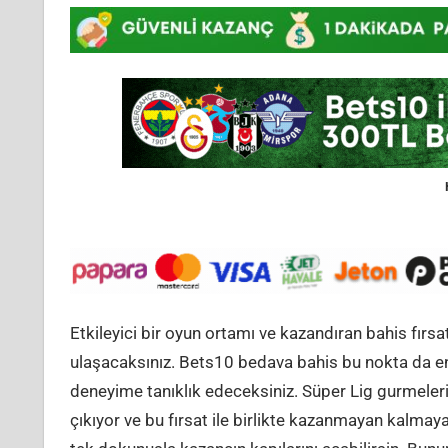
Etkileyici bir oyun ortamı ve kazandıran bahis fırsat
ulaşacaksınız. Bets10 bedava bahis bu nokta da en 
deneyime tanıklık edeceksiniz. Süper Lig gurmeleri
çıkıyor ve bu fırsat ile birlikte kazanmayan kalm