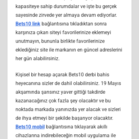
kapasiteye sahip durumdalar ve işte bu gerçek
sayesinde zirvede yer almaya devam ediyorlar.
Bets10 link
bağlantısına tıkladıktan sonra
karşınıza çıkan siteyi favorilerinize eklemeyi
unutmayın, bununla birlikte favorilerinize
eklediğiniz site ile markanın en güncel adreslerini
her gün alabilirsiniz.
Kişisel bir hesap açarak Bets10 derbi bahis
heyecanına sizler de dahil olabilirsiniz. 19 Mayıs
akşamında şansınız yaver gittiği takdirde
kazanacağınız çok fazla şey olacaktır ve bu
noktada markada yanınızda yer alacak ve sizleri
de ihya etmeyi bir şekilde başarıyor olacaktır.
Bets10 mobil
bağlantısına tıklayarak akıllı
cihazlarına indirebileceğin mobil uygulama ile