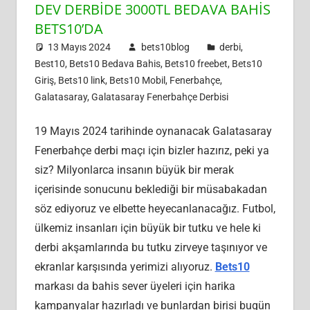
Hoşgeldin
DEV DERBIDE 3000TL BEDAVA BAHIS
Bonusu
BETS10’DA
Anında
13 Mayıs 2024
bets10blog
derbi
,
Hesabına
Best10
,
Bets10 Bedava Bahis
,
Bets10 freebet
,
Bets10
Tanımlansın
Giriş
,
Bets10 link
,
Bets10 Mobil
,
Fenerbahçe
,
Galatasaray
,
Galatasaray Fenerbahçe Derbisi
19 Mayıs 2024 tarihinde oynanacak Galatasaray
Fenerbahçe derbi maçı için bizler hazırız, peki ya
siz? Milyonlarca insanın büyük bir merak
içerisinde sonucunu beklediği bir müsabakadan
söz ediyoruz ve elbette heyecanlanacağız. Futbol,
ülkemiz insanları için büyük bir tutku ve hele ki
derbi akşamlarında bu tutku zirveye taşınıyor ve
ekranlar karşısında yerimizi alıyoruz.
Bets10
markası da bahis sever üyeleri için harika
kampanyalar hazırladı ve bunlardan birisi bugün