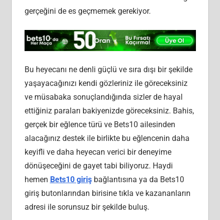
gerçeğini de es geçmemek gerekiyor.
Bu heyecanı ne denli güçlü ve sıra dışı bir şekilde
yaşayacağınızı kendi gözleriniz ile göreceksiniz
ve müsabaka sonuçlandığında sizler de hayal
ettiğiniz paraları bakiyenizde göreceksiniz. Bahis,
gerçek bir eğlence türü ve Bets10 ailesinden
alacağınız destek ile birlikte bu eğlencenin daha
keyifli ve daha heyecan verici bir deneyime
dönüşeceğini de gayet tabi biliyoruz. Haydi
hemen
Bets10 giriş
bağlantısına ya da Bets10
giriş butonlarından birisine tıkla ve kazananların
adresi ile sorunsuz bir şekilde buluş.