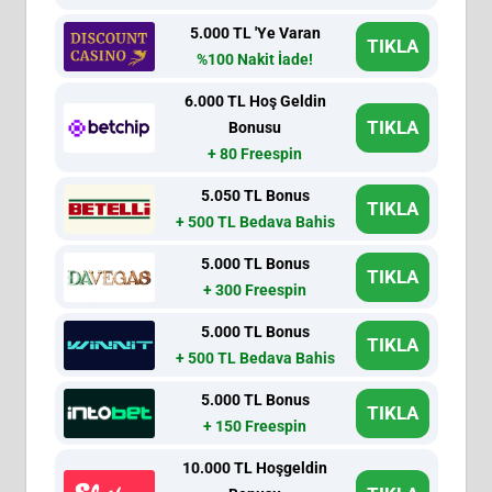
5.000 TL 'Ye Varan
TIKLA
%100 Nakit İade!
6.000 TL Hoş Geldin
TIKLA
Bonusu
+ 80 Freespin
5.050 TL Bonus
TIKLA
+ 500 TL Bedava Bahis
5.000 TL Bonus
TIKLA
+ 300 Freespin
5.000 TL Bonus
TIKLA
+ 500 TL Bedava Bahis
5.000 TL Bonus
TIKLA
+ 150 Freespin
10.000 TL Hoşgeldin