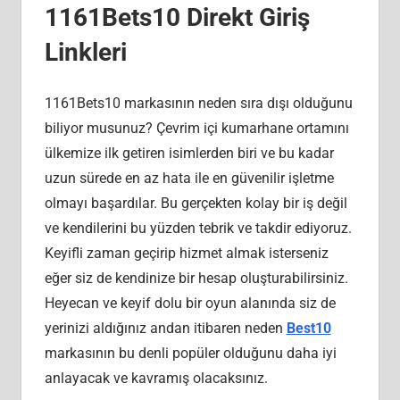
1161Bets10 Direkt Giriş
Linkleri
1161Bets10 markasının neden sıra dışı olduğunu
biliyor musunuz? Çevrim içi kumarhane ortamını
ülkemize ilk getiren isimlerden biri ve bu kadar
uzun sürede en az hata ile en güvenilir işletme
olmayı başardılar. Bu gerçekten kolay bir iş değil
ve kendilerini bu yüzden tebrik ve takdir ediyoruz.
Keyifli zaman geçirip hizmet almak isterseniz
eğer siz de kendinize bir hesap oluşturabilirsiniz.
Heyecan ve keyif dolu bir oyun alanında siz de
yerinizi aldığınız andan itibaren neden
Best10
markasının bu denli popüler olduğunu daha iyi
anlayacak ve kavramış olacaksınız.