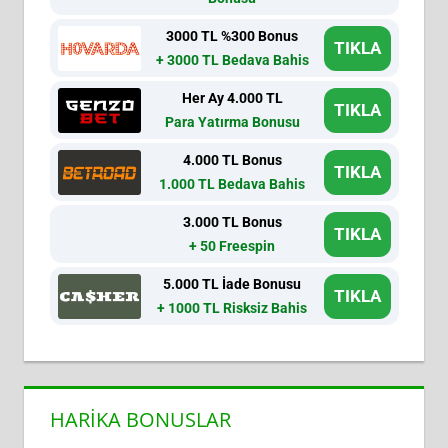
3000 TL %300 Bonus
TIKLA
+ 3000 TL Bedava Bahis
Her Ay 4.000 TL
TIKLA
Para Yatırma Bonusu
4.000 TL Bonus
TIKLA
1.000 TL Bedava Bahis
3.000 TL Bonus
TIKLA
+ 50 Freespin
5.000 TL İade Bonusu
TIKLA
+ 1000 TL Risksiz Bahis
HARİKA BONUSLAR