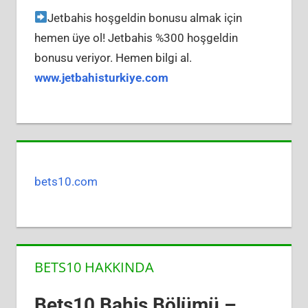
Jetbahis hoşgeldin bonusu almak için
hemen üye ol! Jetbahis %300 hoşgeldin
bonusu veriyor. Hemen bilgi al.
www.jetbahisturkiye.com
bets10.com
BETS10 HAKKINDA
Bets10 Bahis Bölümü –