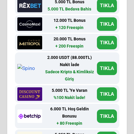
5.000 TL Bonus
TIKLA
5.000 TL Bedava Bahis
12.000 TL Bonus
TIKLA
+ 120 Freespin
20.000 TL Bonus
TIKLA
+ 200 Freespin
2.000 USDT (88.000TL)
Nakit İade
TIKLA
Sadece Kripto & Kimliksiz
Giriş
5.000 TL 'Ye Varan
TIKLA
%100 Nakit İade!
6.000 TL Hoş Geldin
TIKLA
Bonusu
+ 80 Freespin