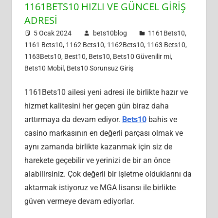
Hoşgeldin
1161BETS10 HIZLI VE GÜNCEL GIRIŞ
Bonusu
ADRESI
Anında
5 Ocak 2024
bets10blog
1161Bets10
,
Hesabına
1161 Bets10
,
1162 Bets10
,
1162Bets10
,
1163 Bets10
,
Tanımlansın
1163Bets10
,
Best10
,
Bets10
,
Bets10 Güvenilir mi
,
Bets10 Mobil
,
Bets10 Sorunsuz Giriş
1161Bets10 ailesi yeni adresi ile birlikte hazır ve
hizmet kalitesini her geçen gün biraz daha
arttırmaya da devam ediyor.
Bets10
bahis ve
casino markasının en değerli parçası olmak ve
aynı zamanda birlikte kazanmak için siz de
harekete geçebilir ve yerinizi de bir an önce
alabilirsiniz. Çok değerli bir işletme olduklarını da
aktarmak istiyoruz ve MGA lisansı ile birlikte
güven vermeye devam ediyorlar.