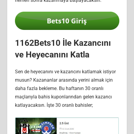
hemen sonra kazanmaya başlayacaksın.
1162Bets10
İle Kazancını
ve Heyecanını Katla
Sen de heyecanını ve kazancını katlamak istiyor
musun? Kazananlar arasında yerini almak için
daha fazla bekleme. Bu haftanın 30 oranlı
maçlarıyla bahis kuponlarından gelen kazancı
katlayacaksın. İşte 30 oranlı bahisler;