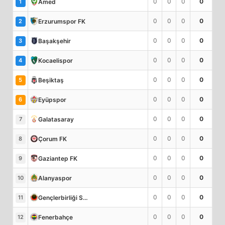
0
0
0
0
Hoşgeldin
Amed
1
Bonusu
0
0
0
0
Erzurumspor FK
2
Anında
0
0
0
0
Hesabına
Başakşehir
3
Tanımlansın
0
0
0
0
Kocaelispor
4
0
0
0
0
Beşiktaş
5
0
0
0
0
Eyüpspor
6
0
0
0
0
Galatasaray
7
0
0
0
0
Çorum FK
8
0
0
0
0
Gaziantep FK
9
0
0
0
0
Alanyaspor
10
0
0
0
0
Gençlerbirliği S.K.
11
0
0
0
0
Fenerbahçe
12