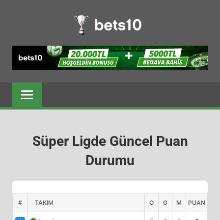
İçeriğe
BETS10
geç
BAHIS
Bets10
Giriş,
VE
Bets10
CASINO
Bonus,
Bets10
|
Bedava
Bahis,
BETS10
Bets10
Süper Ligde Güncel Puan
BEDAVA
Canlı
Durumu
Bahis,
BAHIS
Bets10
Üye
BETS10
Ol
#
TAKIM
O
G
M
PUAN
10.000TL
BONUS