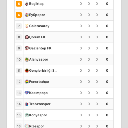
0
0
0
0
Beşiktaş
5
0
0
0
0
Eyüpspor
6
0
0
0
0
Galatasaray
7
0
0
0
0
Çorum FK
8
0
0
0
0
Gaziantep FK
9
0
0
0
0
Alanyaspor
10
0
0
0
0
Gençlerbirliği S.K.
11
0
0
0
0
Fenerbahçe
12
0
0
0
0
Kasımpaşa
13
0
0
0
0
Trabzonspor
14
0
0
0
0
Konyaspor
15
0
0
0
0
Rizespor
16