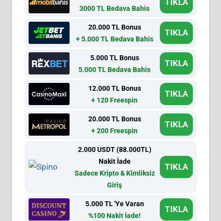
TIKLA
3000 TL Bedava Bahis
20.000 TL Bonus
TIKLA
+ 5.000 TL Bedava Bahis
5.000 TL Bonus
TIKLA
5.000 TL Bedava Bahis
12.000 TL Bonus
TIKLA
+ 120 Freespin
20.000 TL Bonus
TIKLA
+ 200 Freespin
2.000 USDT (88.000TL)
Nakit İade
TIKLA
Sadece Kripto & Kimliksiz
Giriş
5.000 TL 'Ye Varan
TIKLA
%100 Nakit İade!