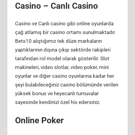
Casino – Canlı Casino
Casino ve Canlı casino gibi online oyunlarda
çağ atlamış bir casino ortamı sunulmaktadır.
Bets10 alıştığımız tek düze markaların
yaptıklarının dışına çıkıp sektörde rakipleri
tarafından rol model olarak gösterilir. Slot
makineleri, video slotlar, video poker, mini
oyunlar ve diğer casino oyunlarına kadar her
şeyi bulabileceğiniz casino bölümünde verilen
yüksek bonus ve heyecanlı turnuvalar
sayesinde kendinizi özel his edersiniz.
Online Poker