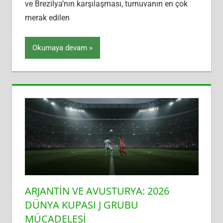
ve Brezilya’nın karşılaşması, turnuvanın en çok
merak edilen
Okumaya devam
ARJANTIN VE AVUSTURYA: 2026
DÜNYA KUPASI J GRUBU
MÜCADELESI