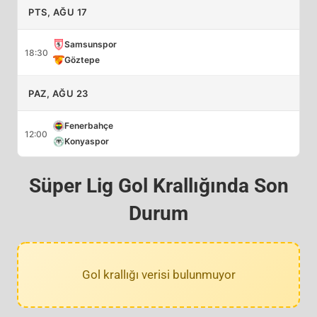
PTS, AĞU 17
Samsunspor
18:30
Göztepe
PAZ, AĞU 23
Fenerbahçe
12:00
Konyaspor
Süper Lig Gol Krallığında Son
Durum
Gol krallığı verisi bulunmuyor