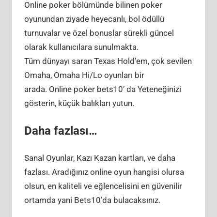
Online poker bölümünde bilinen poker
oyunundan ziyade heyecanlı, bol ödüllü
turnuvalar ve özel bonuslar sürekli güncel
olarak kullanıcılara sunulmakta.
Tüm dünyayı saran Texas Hold’em, çok sevilen
Omaha, Omaha Hi/Lo oyunları bir
arada. Online poker bets10’ da Yeteneğinizi
gösterin, küçük balıkları yutun.
Daha fazlası…
Sanal Oyunlar, Kazı Kazan kartları, ve daha
fazlası. Aradığınız online oyun hangisi olursa
olsun, en kaliteli ve eğlencelisini en güvenilir
ortamda yani Bets10’da bulacaksınız.