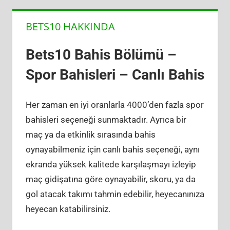
BETS10 HAKKINDA
Bets10 Bahis Bölümü –
Spor Bahisleri – Canlı Bahis
Her zaman en iyi oranlarla 4000’den fazla spor
bahisleri seçeneği sunmaktadır. Ayrıca bir
maç ya da etkinlik sırasında bahis
oynayabilmeniz için canlı bahis seçeneği, aynı
ekranda yüksek kalitede karşılaşmayı izleyip
maç gidişatına göre oynayabilir, skoru, ya da
gol atacak takımı tahmin edebilir, heyecanınıza
heyecan katabilirsiniz.