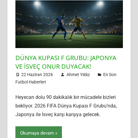
DÜNYA KUPASI F GRUBU: JAPONYA
VE İSVEÇ ONUR DUYACAK!
22 Haziran 2026
Ahmet Yıldız
En Son
Futbol Haberleri
Heyecan dolu 90 dakikalık bir mücadele bizleri
bekliyor. 2026 FIFA Dünya Kupası F Grubu’nda,
Japonya ile İsveç karşı karşıya gelecek.
Okumaya devam