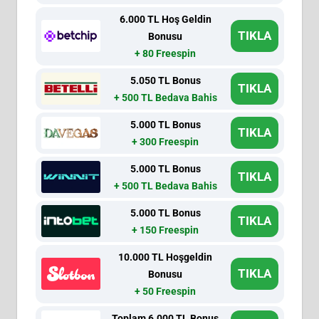
6.000 TL Hoş Geldin
TIKLA
Bonusu
+ 80 Freespin
5.050 TL Bonus
TIKLA
+ 500 TL Bedava Bahis
5.000 TL Bonus
TIKLA
+ 300 Freespin
5.000 TL Bonus
TIKLA
+ 500 TL Bedava Bahis
5.000 TL Bonus
TIKLA
+ 150 Freespin
10.000 TL Hoşgeldin
TIKLA
Bonusu
+ 50 Freespin
Toplam 6.000 TL Bonus