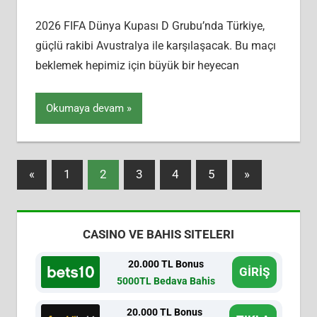
2026 FIFA Dünya Kupası D Grubu’nda Türkiye,
güçlü rakibi Avustralya ile karşılaşacak. Bu maçı
beklemek hepimiz için büyük bir heyecan
Okumaya devam
Yazı
Previous
Next
«
1
2
3
4
5
»
Posts
Posts
sayfalaması
CASINO VE BAHIS SITELERI
20.000 TL Bonus
GİRİŞ
5000TL Bedava Bahis
20.000 TL Bonus