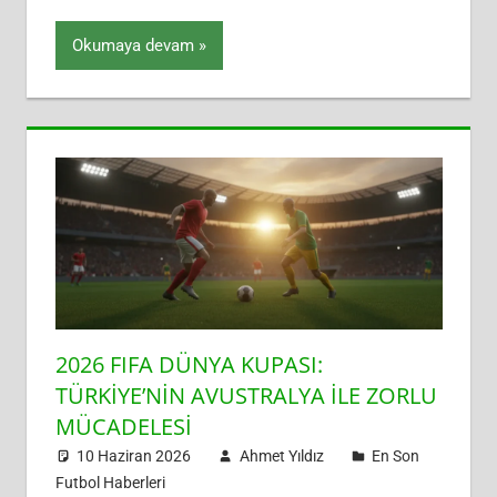
Okumaya devam
2026 FIFA DÜNYA KUPASI:
TÜRKIYE’NIN AVUSTRALYA ILE ZORLU
MÜCADELESI
10 Haziran 2026
Ahmet Yıldız
En Son
Futbol Haberleri