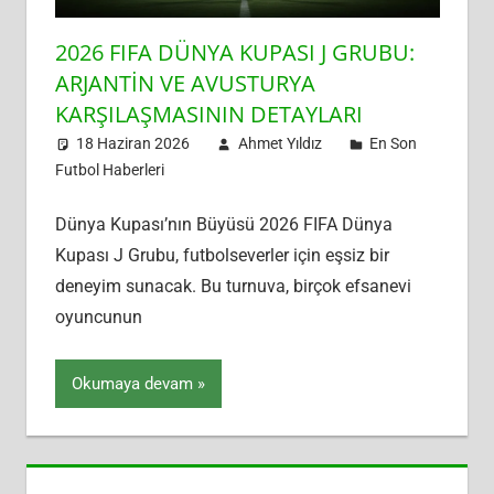
2026 FIFA DÜNYA KUPASI J GRUBU:
ARJANTIN VE AVUSTURYA
KARŞILAŞMASININ DETAYLARI
18 Haziran 2026
Ahmet Yıldız
En Son
Futbol Haberleri
Dünya Kupası’nın Büyüsü 2026 FIFA Dünya
Kupası J Grubu, futbolseverler için eşsiz bir
deneyim sunacak. Bu turnuva, birçok efsanevi
oyuncunun
Okumaya devam