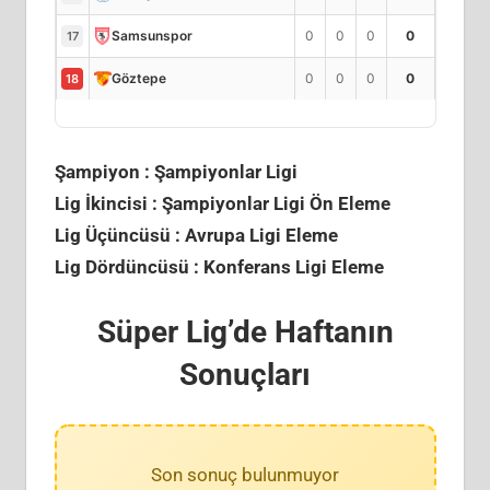
0
0
0
0
Samsunspor
17
0
0
0
0
Göztepe
18
Şampiyon : Şampiyonlar Ligi
Lig İkincisi : Şampiyonlar Ligi Ön Eleme
Lig Üçüncüsü : Avrupa Ligi Eleme
Lig Dördüncüsü : Konferans Ligi Eleme
Süper Lig’de Haftanın
Sonuçları
Son sonuç bulunmuyor