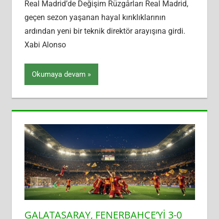
Real Madrid’de Değişim Rüzgârları Real Madrid,
geçen sezon yaşanan hayal kırıklıklarının
ardından yeni bir teknik direktör arayışına girdi.
Xabi Alonso
Okumaya devam
GALATASARAY, FENERBAHÇE’YI 3-0