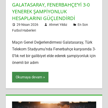
GALATASARAY, FENERBAHÇE’YI 3-0
YENEREK ŞAMPIYONLUK
HESAPLARINI GÜÇLENDIRDI
29 Nisan 2026
Ahmet Yıldız
En Son
Futbol Haberleri
Maçın Genel Değerlendirmesi Galatasaray, Türk
Telekom Stadyumu’nda Fenerbahçe karşısında 3-
0’lık net bir galibiyet elde ederek şampiyonluk için
önemli bir adım
Okumaya devam