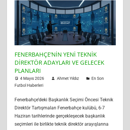
FENERBAHÇE’NIN YENI TEKNIK
DIREKTÖR ADAYLARI VE GELECEK
PLANLARI
4 Mayıs 2026
Ahmet Yıldız
En Son
Futbol Haberleri
Fenerbahçe’deki Başkanlık Seçimi Öncesi Teknik
Direktör Tartışmaları Fenerbahçe kulübü, 6-7
Haziran tarihlerinde gerçekleşecek başkanlık
seçimleri ile birlikte teknik direktör arayışlarına