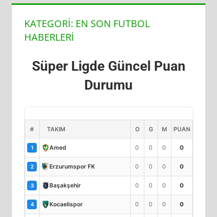
KATEGORI:
EN SON FUTBOL
HABERLERI
Süper Ligde Güncel Puan
Durumu
#
TAKIM
O
G
M
PUAN
0
0
0
0
Amed
1
0
0
0
0
Erzurumspor FK
2
0
0
0
0
Başakşehir
3
0
0
0
0
Kocaelispor
4