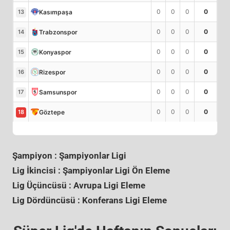
0
0
0
0
Kasımpaşa
13
0
0
0
0
Trabzonspor
14
0
0
0
0
Konyaspor
15
0
0
0
0
Rizespor
16
0
0
0
0
Samsunspor
17
0
0
0
0
Göztepe
18
Şampiyon : Şampiyonlar Ligi
Lig İkincisi : Şampiyonlar Ligi Ön Eleme
Lig Üçüncüsü : Avrupa Ligi Eleme
Lig Dördüncüsü : Konferans Ligi Eleme