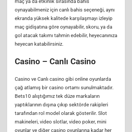
maç ya da etkinlik sırasında bahis
oynayabilmeniz için canlı bahis seçeneği, aynı
ekranda yüksek kalitede karşılaşmayı izleyip
maç gidişatına göre oynayabilir, skoru, ya da
gol atacak takımı tahmin edebilir, heyecanınıza
heyecan katabilirsiniz.
Casino – Canlı Casino
Casino ve Canlı casino gibi online oyunlarda
çağ atlamış bir casino ortamı sunulmaktadır.
Bets10 alıştığımız tek düze markaların
yaptıklarının dışına çıkıp sektörde rakipleri
tarafından rol model olarak gösterilir. Slot
makineleri, video slotlar, video poker, mini
oyunlar ve diğer casino oyunlarına kadar her