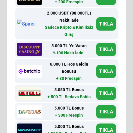
+ 200 Freespin
2.000 USDT (88.000TL)
Nakit İade
TIKLA
Sadece Kripto & Kimliksiz
Giriş
5.000 TL 'Ye Varan
TIKLA
%100 Nakit İade!
6.000 TL Hoş Geldin
TIKLA
Bonusu
+ 80 Freespin
5.050 TL Bonus
TIKLA
+ 500 TL Bedava Bahis
5.000 TL Bonus
TIKLA
+ 300 Freespin
5.000 TL Bonus
TIKLA