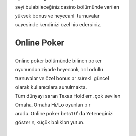
şeyi bulabileceğiniz casino bölümünde verilen
yüksek bonus ve heyecanlı turnuvalar
sayesinde kendinizi özel his edersiniz.
Online Poker
Online poker bölümünde bilinen poker
oyunundan ziyade heyecanlı, bol ödüllü
turnuvalar ve özel bonuslar sürekli güncel
olarak kullanıcılara sunulmakta.
Tüm dünyayı saran Texas Hold’em, çok sevilen
Omaha, Omaha Hi/Lo oyunları bir
arada. Online poker bets10’ da Yeteneğinizi
gösterin, küçük balıkları yutun.