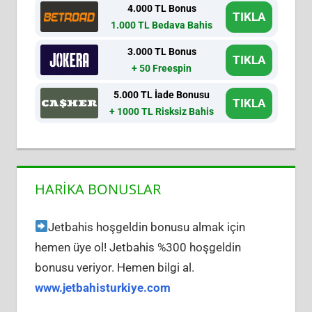
4.000 TL Bonus
TIKLA
1.000 TL Bedava Bahis
3.000 TL Bonus
TIKLA
+ 50 Freespin
5.000 TL İade Bonusu
TIKLA
+ 1000 TL Risksiz Bahis
HARİKA BONUSLAR
Jetbahis hoşgeldin bonusu almak için
hemen üye ol! Jetbahis %300 hoşgeldin
bonusu veriyor. Hemen bilgi al.
www.jetbahisturkiye.com