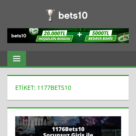
İçeriğe
BETS10
geç
BAHIS
Bets10
Giriş,
VE
Bets10
CASINO
Bonus,
Bets10
|
Bedava
Bahis,
BETS10
Bets10
ETIKET:
1177BETS10
BEDAVA
Canlı
Bahis,
BAHIS
Bets10
Üye
BETS10
Ol
10.000TL
BONUS