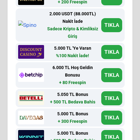
+ 200 Freespin
2.000 USDT (88.000TL)
Nakit İade
TIKLA
Sadece Kripto & Kimliksiz
Giriş
5.000 TL 'Ye Varan
TIKLA
%100 Nakit İade!
6.000 TL Hoş Geldin
TIKLA
Bonusu
+ 80 Freespin
5.050 TL Bonus
TIKLA
+ 500 TL Bedava Bahis
5.000 TL Bonus
TIKLA
+ 300 Freespin
5.000 TL Bonus
TIKLA