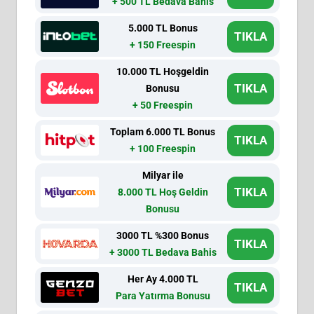
+ 500 TL Bedava Bahis
5.000 TL Bonus
TIKLA
+ 150 Freespin
10.000 TL Hoşgeldin
TIKLA
Bonusu
+ 50 Freespin
Toplam 6.000 TL Bonus
TIKLA
+ 100 Freespin
Milyar ile
TIKLA
8.000 TL Hoş Geldin
Bonusu
3000 TL %300 Bonus
TIKLA
+ 3000 TL Bedava Bahis
Her Ay 4.000 TL
TIKLA
Para Yatırma Bonusu