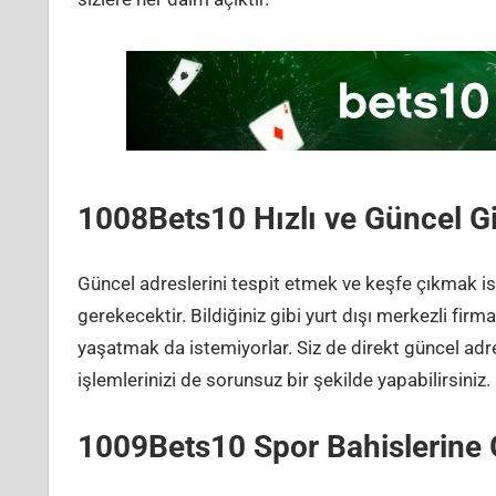
1008Bets10 Hızlı ve Güncel Gi
Güncel adreslerini tespit etmek ve keşfe çıkmak i
gerekecektir. Bildiğiniz gibi yurt dışı merkezli fir
yaşatmak da istemiyorlar. Siz de direkt güncel adr
işlemlerinizi de sorunsuz bir şekilde yapabilirsiniz.
1009Bets10 Spor Bahislerine G