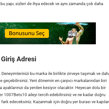
ren bu yapı, sizleri de ihya edecek ve aynı zamanda çok daha
Giriş Adresi
r… Deneyimlerinizi bu marka ile birlikte zirveye taşımak ve dah
e geçebilirsiniz. Yeni dönemin en çarpıcı markalarından biri
 ayaklarınızı da yerden kesiyor olacaktır. Heyecan dolu bir
er 1007Bets10 aileyi tercih edebilirsiniz ve ne kadar doğru
 fark edeceksiniz. Kazanmak için doğru yer burası ve kapılar