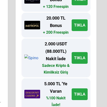
+ 120 Freespin
20.000 TL
TIKLA
Bonus
+ 200 Freespin
2.000 USDT
(88.000TL)
TIKLA
Nakit İade
Sadece Kripto &
Kimliksiz Giriş
5.000 TL 'Ye
Varan
TIKLA
%100 Nakit
.
İade!