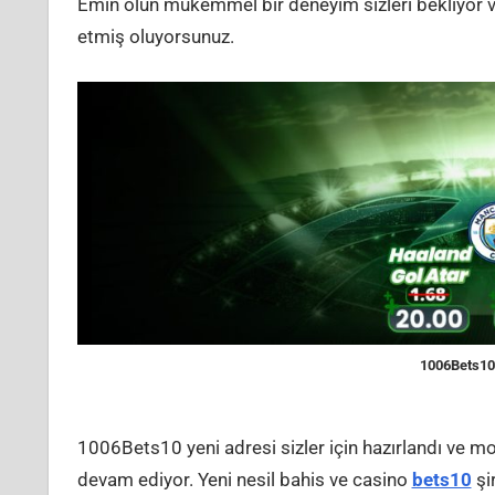
Emin olun mükemmel bir deneyim sizleri bekliyor ve
etmiş oluyorsunuz.
1006Bets10 
1006Bets10 yeni adresi sizler için hazırlandı ve mo
devam ediyor. Yeni nesil bahis ve casino
bets10
şi