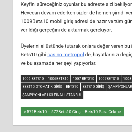
Keyfini süreceğiniz oyunlar bu adreste sizi bekliyor
Heyecan devam ederken sizler de hemen şimdi yeriniz
1009Bets10 mobil giriş adresi de hazır ve tüm gü
verildiği gerçeğini de aktarmak gerekiyor.
Üyelerini el üstünde tutarak onlara değer veren bu iş
Bets10 gibi
casino metropol
de, hayatlarınızı deği
ve bu aşamada her şeyi yapıyorlar.
1006 BETS10
1006BETS10
1007 BETS10
1007BETS10
1008
BEST10 OTOMATIK GIRIŞ
BETS10
BETS10 GIRIŞ
ŞAMPIYONLAR 
ŞAMPIYONLAR LIGI FINALI İSTANBUL
Yazı
Previous
571Bets10 – 572Bets10 Giriş – Bets10 Para Çekme
Post:
gezinmesi