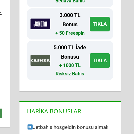
Bedava Bahis
.
3.000 TL
TIKLA
Bonus
+ 50 Freespin
.
5.000 TL İade
Bonusu
TIKLA
+ 1000 TL
Risksiz Bahis
HARİKA BONUSLAR
Jetbahis hoşgeldin bonusu almak