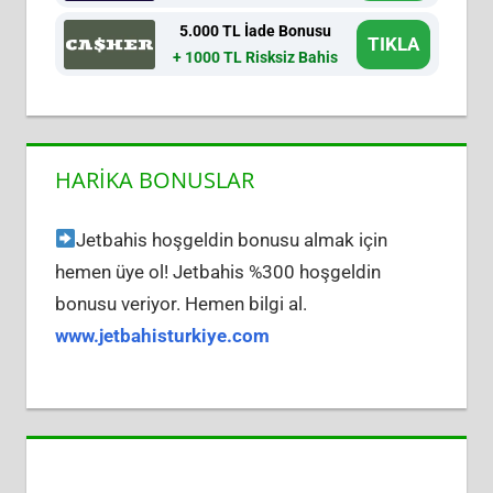
5.000 TL İade Bonusu
TIKLA
+ 1000 TL Risksiz Bahis
HARİKA BONUSLAR
Jetbahis hoşgeldin bonusu almak için
hemen üye ol! Jetbahis %300 hoşgeldin
bonusu veriyor. Hemen bilgi al.
www.jetbahisturkiye.com