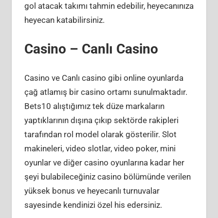
gol atacak takımı tahmin edebilir, heyecanınıza
heyecan katabilirsiniz.
Casino – Canlı Casino
Casino ve Canlı casino gibi online oyunlarda
çağ atlamış bir casino ortamı sunulmaktadır.
Bets10 alıştığımız tek düze markaların
yaptıklarının dışına çıkıp sektörde rakipleri
tarafından rol model olarak gösterilir. Slot
makineleri, video slotlar, video poker, mini
oyunlar ve diğer casino oyunlarına kadar her
şeyi bulabileceğiniz casino bölümünde verilen
yüksek bonus ve heyecanlı turnuvalar
sayesinde kendinizi özel his edersiniz.