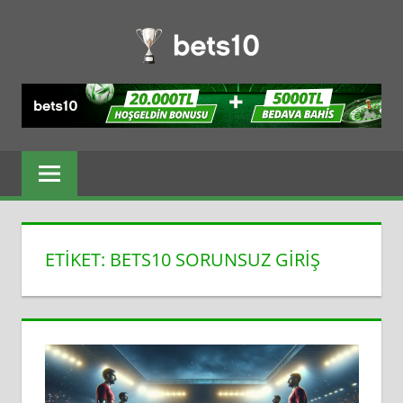
İçeriğe
BETS10
geç
BAHIS
Bets10
Giriş,
VE
Bets10
CASINO
Bonus,
Bets10
|
Bedava
Bahis,
BETS10
Bets10
ETIKET:
BETS10 SORUNSUZ GIRIŞ
BEDAVA
Canlı
Bahis,
BAHIS
Bets10
Üye
BETS10
Ol
10.000TL
BONUS