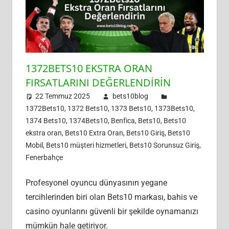
1372BETS10 EKSTRA ORAN
FIRSATLARINI DEĞERLENDIRIN
22 Temmuz 2025
bets10blog
1372Bets10
,
1372 Bets10
,
1373 Bets10
,
1373Bets10
,
1374 Bets10
,
1374Bets10
,
Benfica
,
Bets10
,
Bets10
ekstra oran
,
Bets10 Extra Oran
,
Bets10 Giriş
,
Bets10
Mobil
,
Bets10 müşteri hizmetleri
,
Bets10 Sorunsuz Giriş
,
Fenerbahçe
Profesyonel oyuncu dünyasının yegane
tercihlerinden biri olan Bets10 markası, bahis ve
casino oyunlarını güvenli bir şekilde oynamanızı
mümkün hale getiriyor.