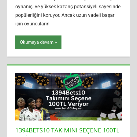
oynanışı ve yüksek kazanç potansiyeli sayesinde
popülerliğini koruyor. Ancak uzun vadeli başarı
için oyuncuların
Okumaya devam
1394BETS10 TAKIMINI SEÇENE 100TL