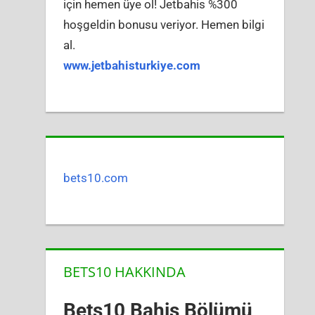
için hemen üye ol! Jetbahis %300
hoşgeldin bonusu veriyor. Hemen bilgi
al.
www.jetbahisturkiye.com
bets10.com
BETS10 HAKKINDA
Bets10 Bahis Bölümü