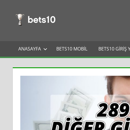
İçeriğe
geç
Bets10
BETS10
Giriş,
BAHIS
Bets10
Bonus,
VE
Bets10
ANASAYFA
BETS10 MOBIL
BETS10 GIRIŞ 
Bedava
CASINO
Bahis,
Bets10
|
Canlı
Bahis,
BETS10
Bets10
Üye
BEDAVA
Ol
10.000TL
BAHIS
Hoşgeldin
Bonusu