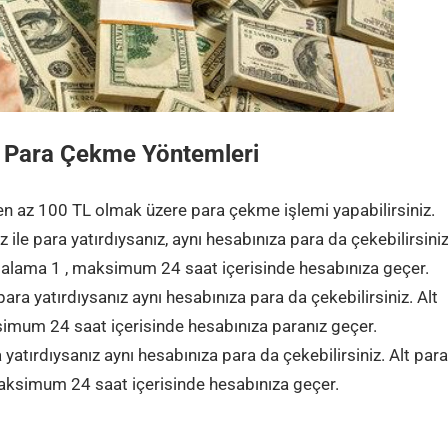
ir Para Çekme Yöntemleri
en az 100 TL olmak üzere para çekme işlemi yapabilirsiniz.
ile para yatırdıysanız, aynı hesabınıza para da çekebilirsiniz
rtalama 1 , maksimum 24 saat içerisinde hesabınıza geçer.
ara yatırdıysanız aynı hesabınıza para da çekebilirsiniz. Alt
simum 24 saat içerisinde hesabınıza paranız geçer.
 yatırdıysanız aynı hesabınıza para da çekebilirsiniz. Alt para
maksimum 24 saat içerisinde hesabınıza geçer.