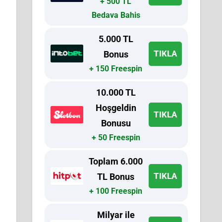
+ 500 TL
Bedava Bahis
5.000 TL
TIKLA
Bonus
+ 150 Freespin
10.000 TL
Hoşgeldin
TIKLA
Bonusu
+ 50 Freespin
Toplam 6.000
TIKLA
TL Bonus
+ 100 Freespin
Milyar ile