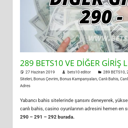
BETS10
Anında
Hesabına
BONUS
Tanımlansın
289 BETS10 VE DIĞER GIRIŞ L
27 Haziran 2019
bets10 editor
289 BETS10
,
Siteleri
,
Bonus Çevrim
,
Bonus Kampanyaları
,
Canlı Bahis
,
Canl
Adres
Yabancı bahis sitelerinde şansını deneyerek, yüks
canlı bahis, casino oyunlarının adresini hemen en s
290 – 291 – 292 burada.