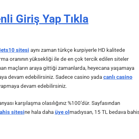
nli Giriş Yap Tıkla
ets10 sitesi
aynı zaman türkçe kurpiyerle HD kalitede
a oranının yüksekliği ile de en çok tercik edilen siteler
nlanan maçların araya gittiği zamanlarda, heyecana yaşamaya
aya devam edebilirsiniz. Sadece casino yada
canlı casino
yapmaya devam edebilirsiniz.
panyası karşılaşma olasılığınız %100’dür. Sayfasından
ahis sitesi
ne hala daha
üye ol
madıysan, 15 TL bedava bahi