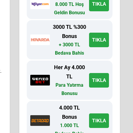
TIKLA
8.000 TL Hoş
Geldin Bonusu
3000 TL %300
Bonus
TIKLA
+ 3000 TL
Bedava Bahis
Her Ay 4.000
.
TL
TIKLA
Para Yatırma
Bonusu
4.000 TL
Bonus
TIKLA
1.000 TL