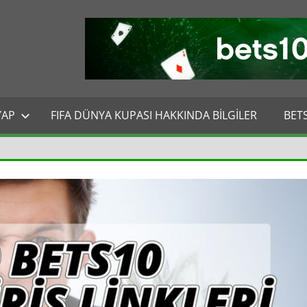
YAP
FIFA DÜNYA KUPASI HAKKINDA BILGILER
BETS