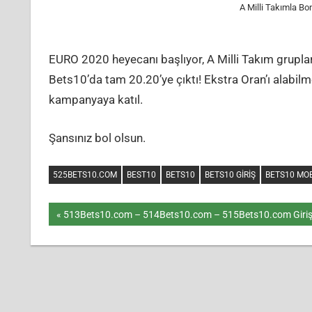
A Milli Takımla B
EURO 2020 heyecanı başlıyor, A Milli Takım gruplar
Bets10’da tam 20.20’ye çıktı! Ekstra Oran’ı alabil
kampanyaya katıl.
Şansınız bol olsun.
525BETS10.COM
BEST10
BETS10
BETS10 GIRIŞ
BETS10 MOB
Yazı
Previous
513Bets10.com – 514Bets10.com – 515Bets10.com Giri
Post:
gezinmesi