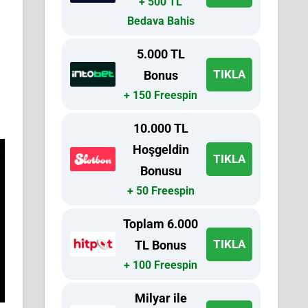
+ 500 TL
Bedava Bahis
5.000 TL
TIKLA
Bonus
+ 150 Freespin
10.000 TL
Hoşgeldin
TIKLA
Bonusu
+ 50 Freespin
Toplam 6.000
TIKLA
TL Bonus
+ 100 Freespin
Milyar ile