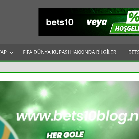
YAP
FIFA DÜNYA KUPASI HAKKINDA BILGILER
BETS