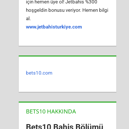
için hemen üye ol! Jetbahis %300
hoşgeldin bonusu veriyor. Hemen bilgi
al.
www.jetbahisturkiye.com
bets10.com
BETS10 HAKKINDA
Bets10 Bahis Bölümü