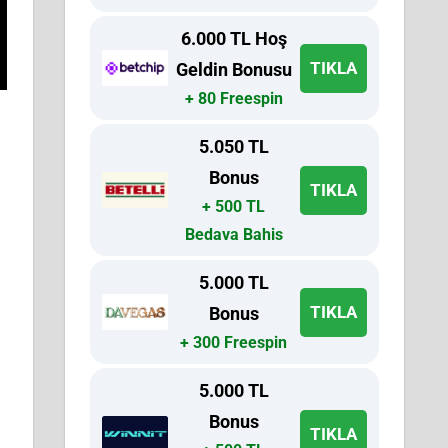
6.000 TL Hoş
TIKLA
Geldin Bonusu
+ 80 Freespin
5.050 TL
Bonus
TIKLA
+ 500 TL
Bedava Bahis
5.000 TL
TIKLA
Bonus
+ 300 Freespin
5.000 TL
Bonus
TIKLA