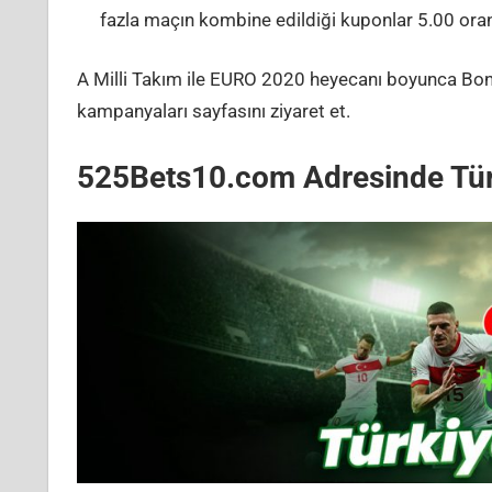
fazla maçın kombine edildiği kuponlar 5.00 oran
A Milli Takım ile EURO 2020 heyecanı boyunca Bon
kampanyaları sayfasını ziyaret et.
525Bets10.com Adresinde Türk