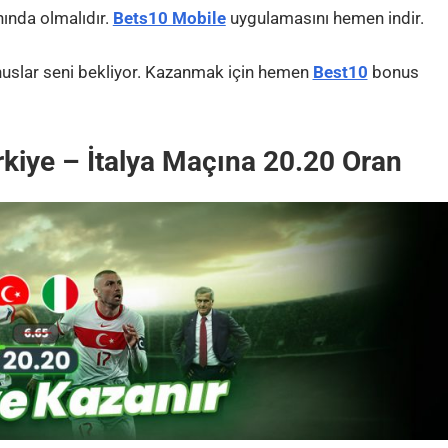
ında olmalıdır.
Bets10 Mobile
uygulamasını hemen indir.
uslar seni bekliyor. Kazanmak için hemen
Best10
bonus
iye – İtalya Maçına 20.20 Oran