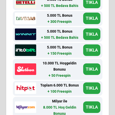
TIKLA
+ 500 TL Bedava Bahis
5.000 TL Bonus
TIKLA
+ 300 Freespin
5.000 TL Bonus
TIKLA
+ 500 TL Bedava Bahis
5.000 TL Bonus
TIKLA
+ 150 Freespin
10.000 TL Hoşgeldin
TIKLA
Bonusu
+ 50 Freespin
Toplam 6.000 TL Bonus
TIKLA
+ 100 Freespin
Milyar ile
TIKLA
8.000 TL Hoş Geldin
Bonusu