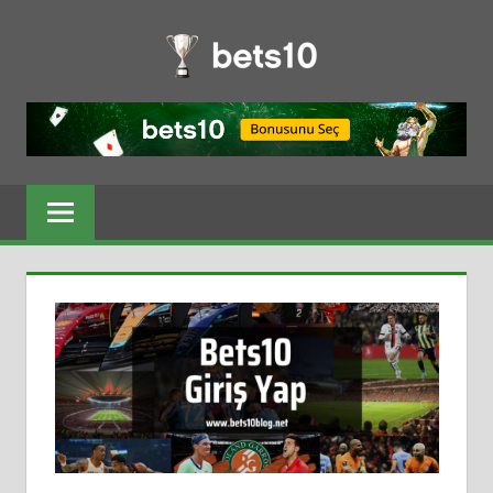
İçeriğe
BETS10
geç
BAHIS
Bets10
Giriş,
VE
Bets10
CASINO
Bonus,
Bets10
|
Bedava
Bahis,
BETS10
Bets10
BEDAVA
Canlı
Bahis,
BAHIS
Bets10
Üye
BETS10
Ol
10.000TL
BONUS