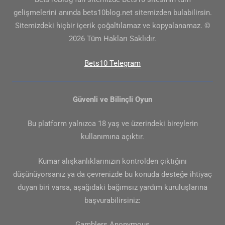
gelişmelerini anında bets10blog.net sitemizden bulabilirsin.
Sitemizdeki hiçbir içerik çoğaltılamaz ve kopyalanamaz. ©
2026 Tüm Hakları Saklıdır.
Bets10 Telegram
Güvenli ve Bilinçli Oyun
Bu platform yalnızca 18 yaş ve üzerindeki bireylerin
kullanımına açıktır.
Kumar alışkanlıklarınızın kontrolden çıktığını
düşünüyorsanız ya da çevrenizde bu konuda desteğe ihtiyaç
duyan biri varsa, aşağıdaki bağımsız yardım kuruluşlarına
başvurabilirsiniz:
Gamblers Anonymous