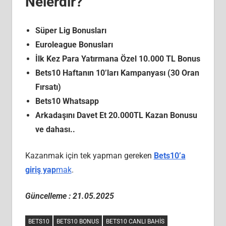
Nelerdir?
Süper Lig Bonusları
Euroleague Bonusları
İlk Kez Para Yatırmana Özel 10.000 TL Bonus
Bets10 Haftanın 10’ları Kampanyası
(30 Oran
Fırsatı)
Bets10 Whatsapp
Arkadaşını Davet Et 20.000TL Kazan Bonusu
ve dahası..
Kazanmak için tek yapman gereken
Bets10’a
giriş yap
mak
.
Güncelleme : 21.05.2025
BETS10
BETS10 BONUS
BETS10 CANLI BAHIS