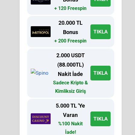
+ 120 Freespin
20.000 TL
TIKLA
Bonus
+ 200 Freespin
2.000 USDT
(88.000TL)
TIKLA
Nakit İade
Sadece Kripto &
Kimliksiz Giriş
5.000 TL 'Ye
Varan
TIKLA
%100 Nakit
İade!