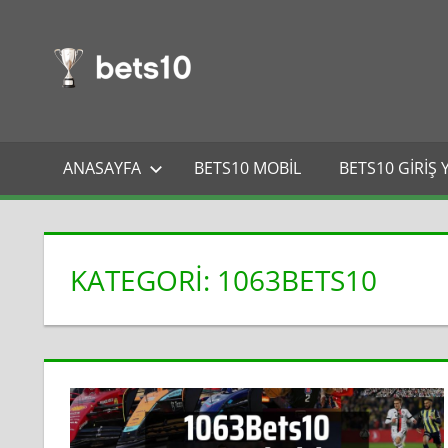
İçeriğe
geç
Bets10
BETS10
Giriş,
BAHIS
Bets10
Bonus,
VE
Bets10
ANASAYFA
BETS10 MOBIL
BETS10 GIRIŞ 
Bedava
CASINO
Bahis,
Bets10
|
Canlı
KATEGORI:
1063BETS10
Bahis,
BETS10
Bets10
Üye
BEDAVA
Ol
10.000TL
BAHIS
Hoşgeldin
Bonusu