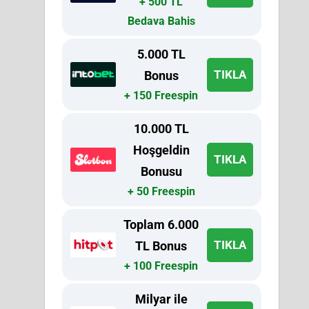
+ 500 TL
Bedava Bahis
5.000 TL
TIKLA
Bonus
+ 150 Freespin
10.000 TL
Hoşgeldin
TIKLA
Bonusu
+ 50 Freespin
Toplam 6.000
TIKLA
TL Bonus
+ 100 Freespin
Milyar ile