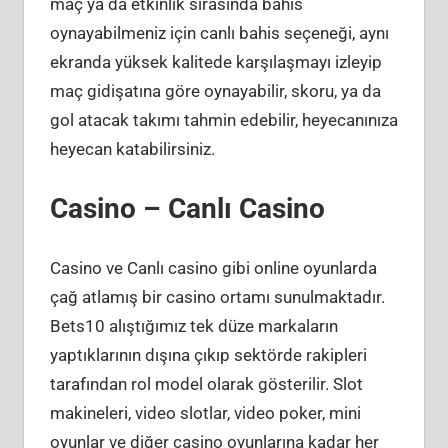
maç ya da etkinlik sırasında bahis
oynayabilmeniz için canlı bahis seçeneği, aynı
ekranda yüksek kalitede karşılaşmayı izleyip
maç gidişatına göre oynayabilir, skoru, ya da
gol atacak takımı tahmin edebilir, heyecanınıza
heyecan katabilirsiniz.
Casino – Canlı Casino
Casino ve Canlı casino gibi online oyunlarda
çağ atlamış bir casino ortamı sunulmaktadır.
Bets10 alıştığımız tek düze markaların
yaptıklarının dışına çıkıp sektörde rakipleri
tarafından rol model olarak gösterilir. Slot
makineleri, video slotlar, video poker, mini
oyunlar ve diğer casino oyunlarına kadar her