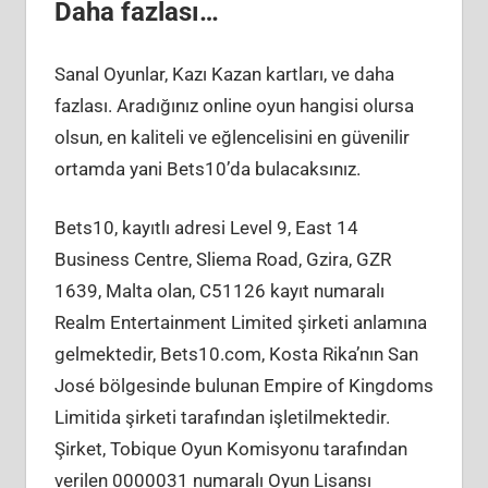
Daha fazlası…
Sanal Oyunlar, Kazı Kazan kartları, ve daha
fazlası. Aradığınız online oyun hangisi olursa
olsun, en kaliteli ve eğlencelisini en güvenilir
ortamda yani Bets10’da bulacaksınız.
Bets10, kayıtlı adresi Level 9, East 14
Business Centre, Sliema Road, Gzira, GZR
1639, Malta olan, C51126 kayıt numaralı
Realm Entertainment Limited şirketi anlamına
gelmektedir, Bets10.com, Kosta Rika’nın San
José bölgesinde bulunan Empire of Kingdoms
Limitida şirketi tarafından işletilmektedir.
Şirket, Tobique Oyun Komisyonu tarafından
verilen 0000031 numaralı Oyun Lisansı