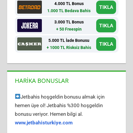
4.000 TL Bonus
TIKLA
1.000 TL Bedava Bahis
3.000 TL Bonus
TIKLA
+ 50 Freespin
5.000 TL İade Bonusu
TIKLA
+ 1000 TL Risksiz Bahis
HARİKA BONUSLAR
Jetbahis hoşgeldin bonusu almak için
hemen üye ol! Jetbahis %300 hoşgeldin
bonusu veriyor. Hemen bilgi al.
www.jetbahisturkiye.com