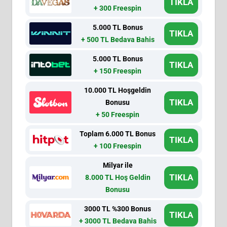
TIKLA
+ 300 Freespin
5.000 TL Bonus
TIKLA
+ 500 TL Bedava Bahis
5.000 TL Bonus
TIKLA
+ 150 Freespin
10.000 TL Hoşgeldin
TIKLA
Bonusu
+ 50 Freespin
Toplam 6.000 TL Bonus
TIKLA
+ 100 Freespin
Milyar ile
TIKLA
8.000 TL Hoş Geldin
Bonusu
3000 TL %300 Bonus
TIKLA
+ 3000 TL Bedava Bahis