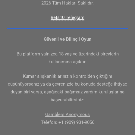
2026 Tüm Hakları Saklıdır.
Bets10 Telegram
Güvenli ve Bilinçli Oyun
Bu platform yalnızca 18 yaş ve üzerindeki bireylerin
kullanımına açıktır.
Kumar alışkanlıklarınızın kontrolden çıktığını
düşünüyorsanız ya da çevrenizde bu konuda desteğe ihtiyaç
duyan biri varsa, aşağıdaki bağımsız yardım kuruluşlarına
başvurabilirsiniz:
Gamblers Anonymous
Telefon: +1 (909) 931-9056