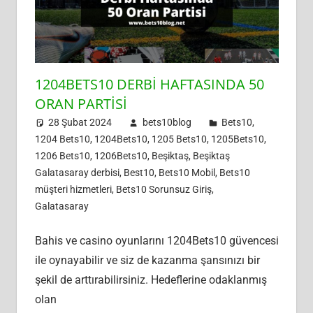
Hoşgeldin
Bonusu
Anında
Hesabına
Tanımlansın
1204BETS10 DERBI HAFTASINDA 50
ORAN PARTISI
28 Şubat 2024
bets10blog
Bets10
,
1204 Bets10
,
1204Bets10
,
1205 Bets10
,
1205Bets10
,
1206 Bets10
,
1206Bets10
,
Beşiktaş
,
Beşiktaş
Galatasaray derbisi
,
Best10
,
Bets10 Mobil
,
Bets10
müşteri hizmetleri
,
Bets10 Sorunsuz Giriş
,
Galatasaray
Bahis ve casino oyunlarını 1204Bets10 güvencesi
ile oynayabilir ve siz de kazanma şansınızı bir
şekil de arttırabilirsiniz. Hedeflerine odaklanmış
olan