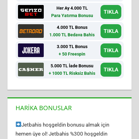
Her Ay 4.000 TL
TIKLA
Para Yatırma Bonusu
4.000 TL Bonus
TIKLA
1.000 TL Bedava Bahis
3.000 TL Bonus
TIKLA
+ 50 Freespin
5.000 TL İade Bonusu
TIKLA
+ 1000 TL Risksiz Bahis
HARİKA BONUSLAR
Jetbahis hoşgeldin bonusu almak için
hemen üye ol! Jetbahis %300 hoşgeldin