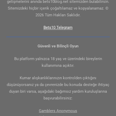
gelişmelerini anında bets10blog.net sitemizden bulabilirsin.
Sitemizdeki hiçbir içerik çoğaltılamaz ve kopyalanamaz. ©
2026 Tüm Hakları Saklıdır.
Bets10 Telegram
Güvenli ve Bilinçli Oyun
Bu platform yalnızca 18 yaş ve üzerindeki bireylerin
kullanımına açıktır.
Kumar alışkanlıklarınızın kontrolden çıktığını
düşünüyorsanız ya da çevrenizde bu konuda desteğe ihtiyaç
duyan biri varsa, aşağıdaki bağımsız yardım kuruluşlarına
başvurabilirsiniz:
Gamblers Anonymous