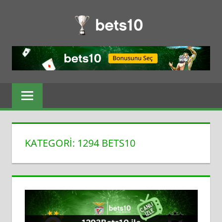
İçeriğe
BETS10
geç
BAHIS
Bets10
Giriş,
VE
Bets10
CASINO
Bonus,
Bets10
|
Bedava
Bahis,
BETS10
Bets10
KATEGORI:
1294 BETS10
BEDAVA
Canlı
Bahis,
BAHIS
Bets10
Üye
BETS10
Ol
10.000TL
BONUS