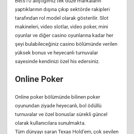
Bets10 alıştığımız tek düze markaların
yaptıklarının dışına çıkıp sektörde rakipleri
tarafından rol model olarak gösterilir. Slot
makineleri, video slotlar, video poker, mini
oyunlar ve diğer casino oyunlarına kadar her
şeyi bulabileceğiniz casino bölümünde verilen
yüksek bonus ve heyecanlı turnuvalar
sayesinde kendinizi özel his edersiniz.
Online Poker
Online poker bölümünde bilinen poker
oyunundan ziyade heyecanlı, bol ödüllü
turnuvalar ve özel bonuslar sürekli güncel
olarak kullanıcılara sunulmakta.
Tüm dünyayı saran Texas Hold’em, çok sevilen