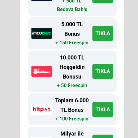
+ 500 TL
Bedava Bahis
5.000 TL
TIKLA
Bonus
+ 150 Freespin
10.000 TL
Hoşgeldin
TIKLA
Bonusu
+ 50 Freespin
Toplam 6.000
TIKLA
TL Bonus
+ 100 Freespin
Milyar ile