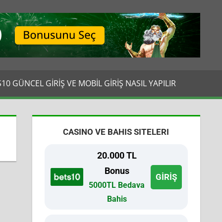
10 GÜNCEL GIRIŞ VE MOBIL GIRIŞ NASIL YAPILIR
CASINO VE BAHIS SITELERI
20.000 TL
Bonus
GİRİŞ
5000TL Bedava
Bahis