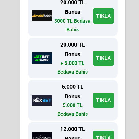
20.000 TL
Bonus
TIKLA
3000 TL Bedava
Bahis
20.000 TL
Bonus
TIKLA
+ 5.000 TL
Bedava Bahis
5.000 TL
Bonus
TIKLA
5.000 TL
Bedava Bahis
12.000 TL
TIKLA
Bonus