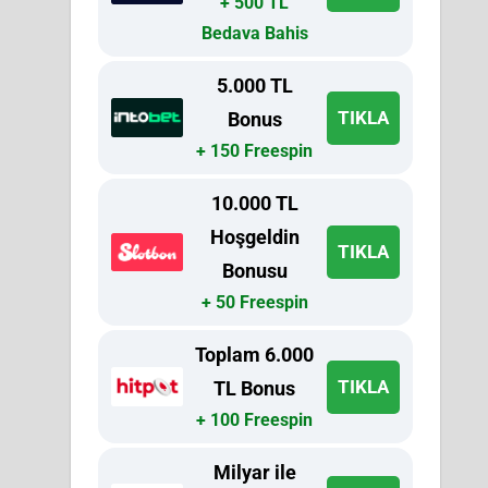
+ 500 TL
Bedava Bahis
5.000 TL
TIKLA
Bonus
+ 150 Freespin
10.000 TL
Hoşgeldin
TIKLA
Bonusu
+ 50 Freespin
Toplam 6.000
TIKLA
TL Bonus
+ 100 Freespin
Milyar ile