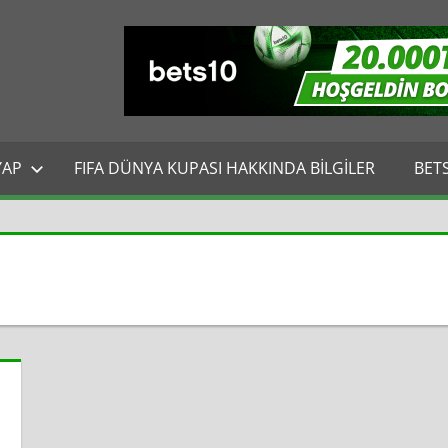
YAP
FIFA DÜNYA KUPASI HAKKINDA BILGILER
BETS