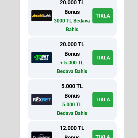
20.000 TL
Bonus
TIKLA
3000 TL Bedava
Bahis
20.000 TL
Bonus
TIKLA
+ 5.000 TL
Bedava Bahis
5.000 TL
Bonus
TIKLA
5.000 TL
Bedava Bahis
12.000 TL
TIKLA
Bonus