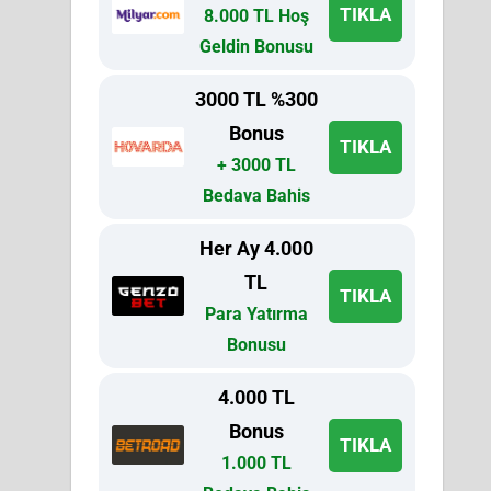
TIKLA
8.000 TL Hoş
Geldin Bonusu
3000 TL %300
Bonus
TIKLA
+ 3000 TL
Bedava Bahis
Her Ay 4.000
TL
TIKLA
Para Yatırma
Bonusu
4.000 TL
Bonus
TIKLA
1.000 TL