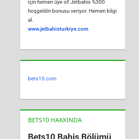
için hemen üye ol! Jetbahis %300
hoşgeldin bonusu veriyor. Hemen bilgi
al.
www.jetbahisturkiye.com
bets10.com
BETS10 HAKKINDA
Bets10 Bahis Bölümü