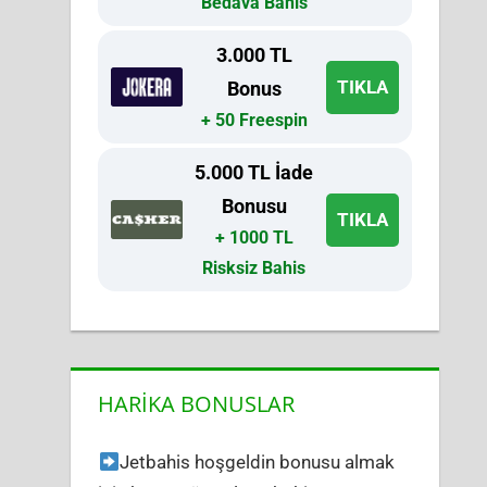
Bedava Bahis
3.000 TL
TIKLA
Bonus
+ 50 Freespin
5.000 TL İade
Bonusu
TIKLA
+ 1000 TL
Risksiz Bahis
HARİKA BONUSLAR
Jetbahis hoşgeldin bonusu almak