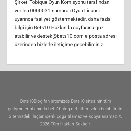
Şirket, Tobique Oyun Komisyonu tarafından
verilen 0000031 numaralı Oyun Lisansı
uyarınca faaliyet göstermektedir. daha fazla
bilgi için Bets10 Hakkında sayfasına göz
atabilir ve destek@bets10.com e-posta adresi
üzerinden bizlerle iletişime geçebilirsiniz.
Bets10Blog fan sitemizde Bets10 sitesinin tüm
gelişmelerini anında bets10blog.net sitemizden bulabilirsin.
Sitemizdeki hiçbir içerik çoğaltılamaz ve kopyalanamaz. ©
2026 Tüm Hakları Saklıdır.