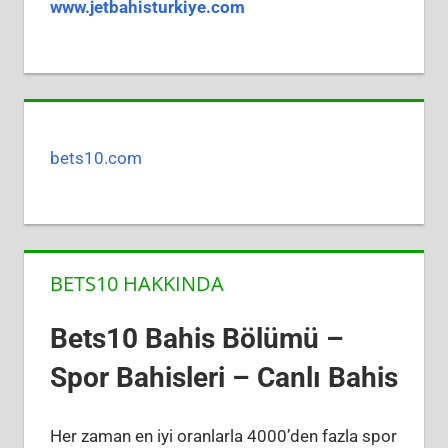
www.jetbahisturkiye.com
bets10.com
BETS10 HAKKINDA
Bets10 Bahis Bölümü –
Spor Bahisleri – Canlı Bahis
Her zaman en iyi oranlarla 4000’den fazla spor