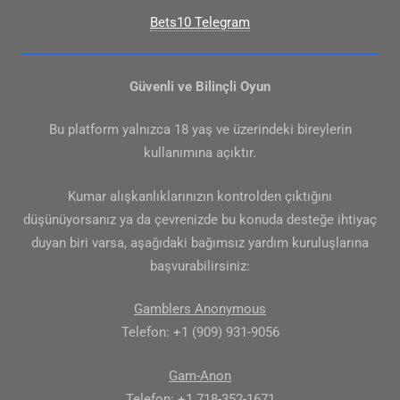
Bets10 Telegram
Güvenli ve Bilinçli Oyun
Bu platform yalnızca 18 yaş ve üzerindeki bireylerin
kullanımına açıktır.
Kumar alışkanlıklarınızın kontrolden çıktığını
düşünüyorsanız ya da çevrenizde bu konuda desteğe ihtiyaç
duyan biri varsa, aşağıdaki bağımsız yardım kuruluşlarına
başvurabilirsiniz:
Gamblers Anonymous
Telefon: +1 (909) 931-9056
Gam-Anon
Telefon: +1 718-352-1671