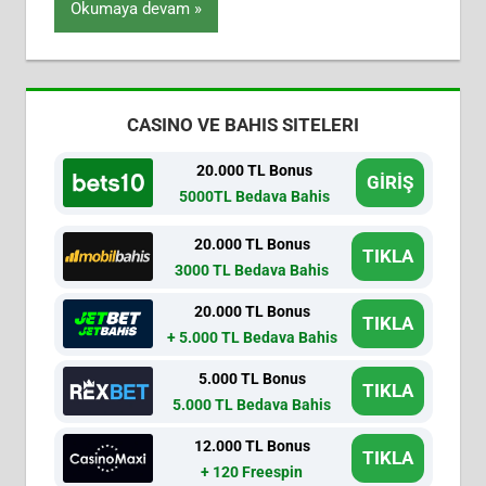
Okumaya devam
CASINO VE BAHIS SITELERI
20.000 TL Bonus
GİRİŞ
5000TL Bedava Bahis
20.000 TL Bonus
TIKLA
3000 TL Bedava Bahis
20.000 TL Bonus
TIKLA
+ 5.000 TL Bedava Bahis
5.000 TL Bonus
TIKLA
5.000 TL Bedava Bahis
12.000 TL Bonus
TIKLA
+ 120 Freespin