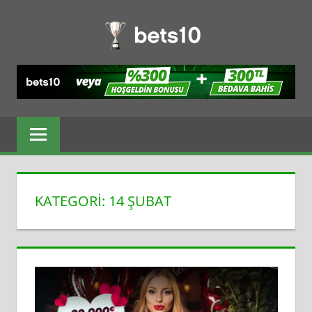
İçeriğe
BETS10
geç
BAHIS
Bets10
Giriş,
VE
Bets10
CASINO
Bonus,
Bets10
|
Bedava
Bahis,
BETS10
Bets10
KATEGORI:
14 ŞUBAT
BEDAVA
Canlı
Bahis,
BAHIS
Bets10
Üye
BETS10
Ol
10.000TL
BONUS