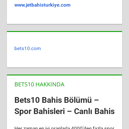
www.jetbahisturkiye.com
bets10.com
BETS10 HAKKINDA
Bets10 Bahis Bölümü –
Spor Bahisleri – Canlı Bahis
Her zaman en iyi oranlarla 4000’den fazla spor