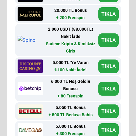
20.000 TL Bonus
TIKLA
+ 200 Freespin
2.000 USDT (88.000TL)
Nakit İade
TIKLA
Sadece Kripto & Kimliksiz
Giriş
5.000 TL 'Ye Varan
TIKLA
%100 Nakit İade!
6.000 TL Hoş Geldin
TIKLA
Bonusu
+ 80 Freespin
5.050 TL Bonus
TIKLA
+ 500 TL Bedava Bahis
5.000 TL Bonus
TIKLA
+ 300 Freespin