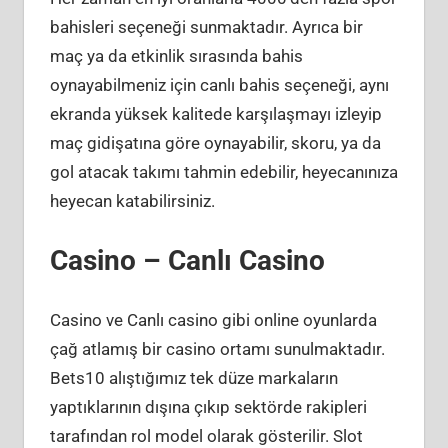
bahisleri seçeneği sunmaktadır. Ayrıca bir
maç ya da etkinlik sırasında bahis
oynayabilmeniz için canlı bahis seçeneği, aynı
ekranda yüksek kalitede karşılaşmayı izleyip
maç gidişatına göre oynayabilir, skoru, ya da
gol atacak takımı tahmin edebilir, heyecanınıza
heyecan katabilirsiniz.
Casino – Canlı Casino
Casino ve Canlı casino gibi online oyunlarda
çağ atlamış bir casino ortamı sunulmaktadır.
Bets10 alıştığımız tek düze markaların
yaptıklarının dışına çıkıp sektörde rakipleri
tarafından rol model olarak gösterilir. Slot