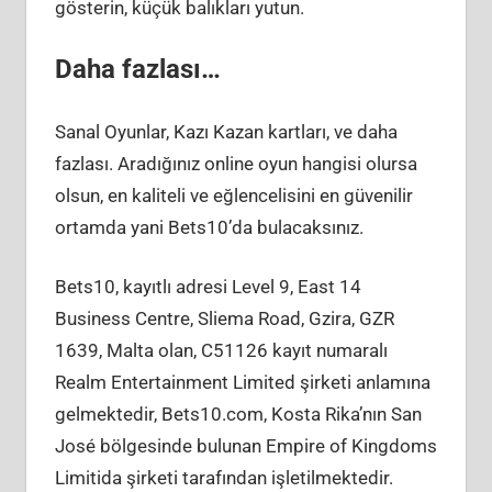
gösterin, küçük balıkları yutun.
Daha fazlası…
Sanal Oyunlar, Kazı Kazan kartları, ve daha
fazlası. Aradığınız online oyun hangisi olursa
olsun, en kaliteli ve eğlencelisini en güvenilir
ortamda yani Bets10’da bulacaksınız.
Bets10, kayıtlı adresi Level 9, East 14
Business Centre, Sliema Road, Gzira, GZR
1639, Malta olan, C51126 kayıt numaralı
Realm Entertainment Limited şirketi anlamına
gelmektedir, Bets10.com, Kosta Rika’nın San
José bölgesinde bulunan Empire of Kingdoms
Limitida şirketi tarafından işletilmektedir.