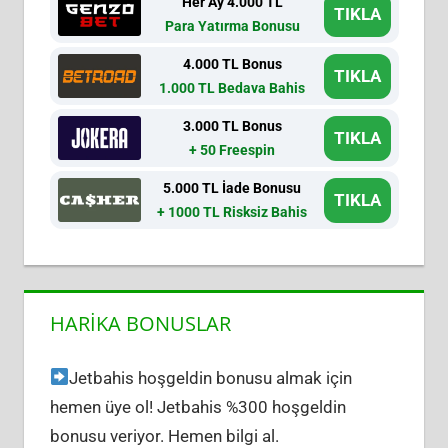
Her Ay 4.000 TL
TIKLA
Para Yatırma Bonusu
4.000 TL Bonus
TIKLA
1.000 TL Bedava Bahis
3.000 TL Bonus
TIKLA
+ 50 Freespin
5.000 TL İade Bonusu
TIKLA
+ 1000 TL Risksiz Bahis
HARİKA BONUSLAR
Jetbahis hoşgeldin bonusu almak için
hemen üye ol! Jetbahis %300 hoşgeldin
bonusu veriyor. Hemen bilgi al.