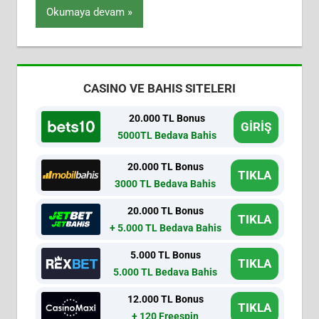
Okumaya devam
CASINO VE BAHIS SITELERI
20.000 TL Bonus
GİRİŞ
5000TL Bedava Bahis
20.000 TL Bonus
TIKLA
3000 TL Bedava Bahis
20.000 TL Bonus
TIKLA
+ 5.000 TL Bedava Bahis
5.000 TL Bonus
TIKLA
5.000 TL Bedava Bahis
12.000 TL Bonus
TIKLA
+ 120 Freespin