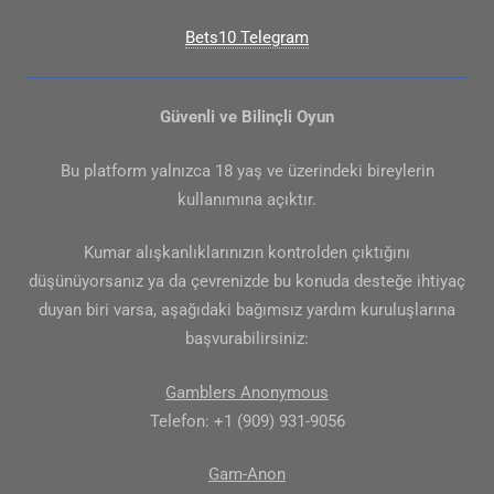
Bets10 Telegram
Güvenli ve Bilinçli Oyun
Bu platform yalnızca 18 yaş ve üzerindeki bireylerin
kullanımına açıktır.
Kumar alışkanlıklarınızın kontrolden çıktığını
düşünüyorsanız ya da çevrenizde bu konuda desteğe ihtiyaç
duyan biri varsa, aşağıdaki bağımsız yardım kuruluşlarına
başvurabilirsiniz:
Gamblers Anonymous
Telefon: +1 (909) 931-9056
Gam-Anon