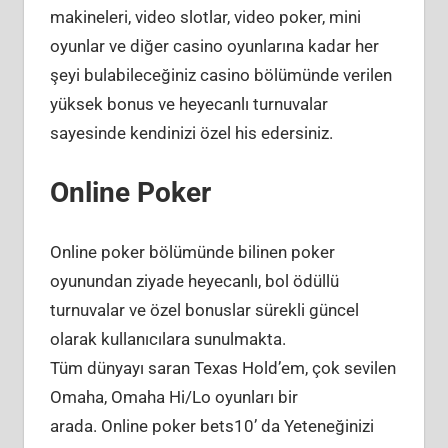
makineleri, video slotlar, video poker, mini
oyunlar ve diğer casino oyunlarına kadar her
şeyi bulabileceğiniz casino bölümünde verilen
yüksek bonus ve heyecanlı turnuvalar
sayesinde kendinizi özel his edersiniz.
Online Poker
Online poker bölümünde bilinen poker
oyunundan ziyade heyecanlı, bol ödüllü
turnuvalar ve özel bonuslar sürekli güncel
olarak kullanıcılara sunulmakta.
Tüm dünyayı saran Texas Hold’em, çok sevilen
Omaha, Omaha Hi/Lo oyunları bir
arada. Online poker bets10’ da Yeteneğinizi