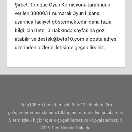
Şirket, Tobique Oyun Komisyonu tarafından
verilen 0000031 numaralı Oyun Lisansı
uyarınca faaliyet göstermektedir. daha fazla
bilgi için Bets10 Hakkında sayfasına göz
atabilir ve destek@bets10.com e-posta adresi
üzerinden bizlerle iletişime geçebilirsiniz.
Bets10Blog fan sitemizde Bets10 sitesinin tüm
gelişmelerini anında bets10blog.net sitemizden bulabilirsin.
Sitemizdeki hiçbir içerik çoğaltılamaz ve kopyalanamaz. ©
2026 Tüm Hakları Saklıdır.