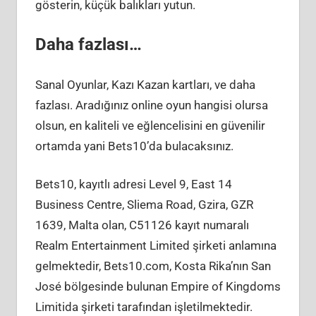
gösterin, küçük balıkları yutun.
Daha fazlası…
Sanal Oyunlar, Kazı Kazan kartları, ve daha
fazlası. Aradığınız online oyun hangisi olursa
olsun, en kaliteli ve eğlencelisini en güvenilir
ortamda yani Bets10’da bulacaksınız.
Bets10, kayıtlı adresi Level 9, East 14
Business Centre, Sliema Road, Gzira, GZR
1639, Malta olan, C51126 kayıt numaralı
Realm Entertainment Limited şirketi anlamına
gelmektedir, Bets10.com, Kosta Rika’nın San
José bölgesinde bulunan Empire of Kingdoms
Limitida şirketi tarafından işletilmektedir.