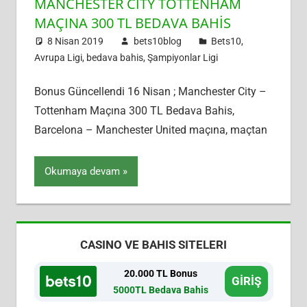
MANCHESTER CITY TOTTENHAM
MAÇINA 300 TL BEDAVA BAHIS
8 Nisan 2019
bets10blog
Bets10
,
Avrupa Ligi
,
bedava bahis
,
Şampiyonlar Ligi
Bonus Güncellendi 16 Nisan ; Manchester City –
Tottenham Maçına 300 TL Bedava Bahis,
Barcelona – Manchester United maçına, maçtan
Okumaya devam
CASINO VE BAHIS SITELERI
20.000 TL Bonus
GİRİŞ
5000TL Bedava Bahis