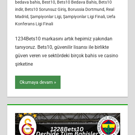
bedava bahis
,
Best10
,
Bets10 Bedava Bahis
,
Bets10
indir
,
Bets10 Sorunsuz Giriş
,
Borussia Dortmund
,
Real
Madrid
,
Şampiyonlar Ligi
,
Şampiyonlar Ligi Finali
,
Uefa
Konferans Ligi Finali
1234Bets10 markasını artık hepimiz yakından
tanıyoruz. Bets10, güvenilir lisansı ile birlikte
güven veren ve sektördeki birçok bahis ve casino
şirketine
Okumaya devam