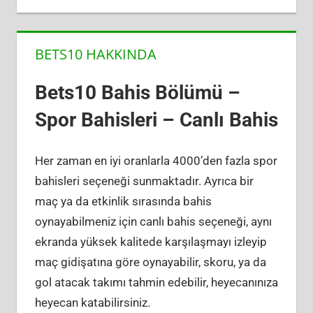
BETS10 HAKKINDA
Bets10 Bahis Bölümü –
Spor Bahisleri – Canlı Bahis
Her zaman en iyi oranlarla 4000’den fazla spor
bahisleri seçeneği sunmaktadır. Ayrıca bir
maç ya da etkinlik sırasında bahis
oynayabilmeniz için canlı bahis seçeneği, aynı
ekranda yüksek kalitede karşılaşmayı izleyip
maç gidişatına göre oynayabilir, skoru, ya da
gol atacak takımı tahmin edebilir, heyecanınıza
heyecan katabilirsiniz.