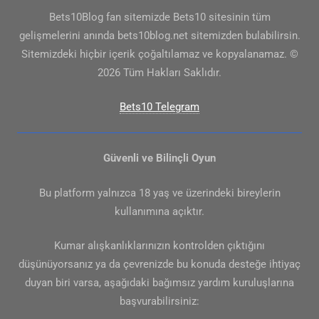
Bets10Blog fan sitemizde Bets10 sitesinin tüm
gelişmelerini anında bets10blog.net sitemizden bulabilirsin.
Sitemizdeki hiçbir içerik çoğaltılamaz ve kopyalanamaz. ©
2026 Tüm Hakları Saklıdır.
Bets10 Telegram
Güvenli ve Bilinçli Oyun
Bu platform yalnızca 18 yaş ve üzerindeki bireylerin
kullanımına açıktır.
Kumar alışkanlıklarınızın kontrolden çıktığını
düşünüyorsanız ya da çevrenizde bu konuda desteğe ihtiyaç
duyan biri varsa, aşağıdaki bağımsız yardım kuruluşlarına
başvurabilirsiniz: