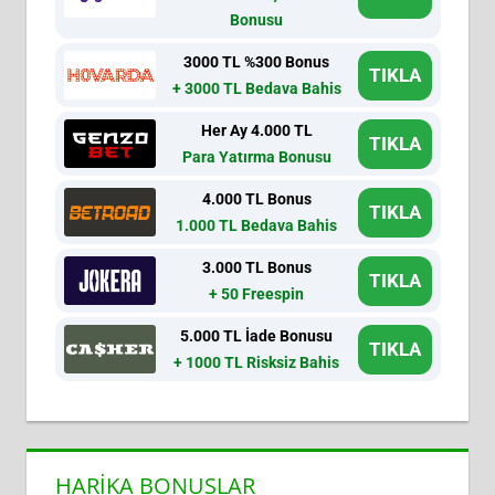
Bonusu
3000 TL %300 Bonus
TIKLA
+ 3000 TL Bedava Bahis
Her Ay 4.000 TL
TIKLA
Para Yatırma Bonusu
4.000 TL Bonus
TIKLA
1.000 TL Bedava Bahis
3.000 TL Bonus
TIKLA
+ 50 Freespin
5.000 TL İade Bonusu
TIKLA
+ 1000 TL Risksiz Bahis
HARİKA BONUSLAR