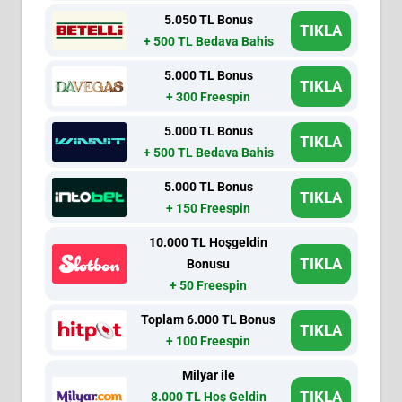
5.050 TL Bonus
TIKLA
+ 500 TL Bedava Bahis
5.000 TL Bonus
TIKLA
+ 300 Freespin
5.000 TL Bonus
TIKLA
+ 500 TL Bedava Bahis
5.000 TL Bonus
TIKLA
+ 150 Freespin
10.000 TL Hoşgeldin
TIKLA
Bonusu
+ 50 Freespin
Toplam 6.000 TL Bonus
TIKLA
+ 100 Freespin
Milyar ile
TIKLA
8.000 TL Hoş Geldin