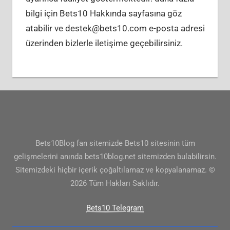
bilgi için Bets10 Hakkında sayfasına göz
atabilir ve destek@bets10.com e-posta adresi
üzerinden bizlerle iletişime geçebilirsiniz.
Bets10Blog fan sitemizde Bets10 sitesinin tüm
gelişmelerini anında bets10blog.net sitemizden bulabilirsin.
Sitemizdeki hiçbir içerik çoğaltılamaz ve kopyalanamaz. ©
2026 Tüm Hakları Saklıdır.
Bets10 Telegram