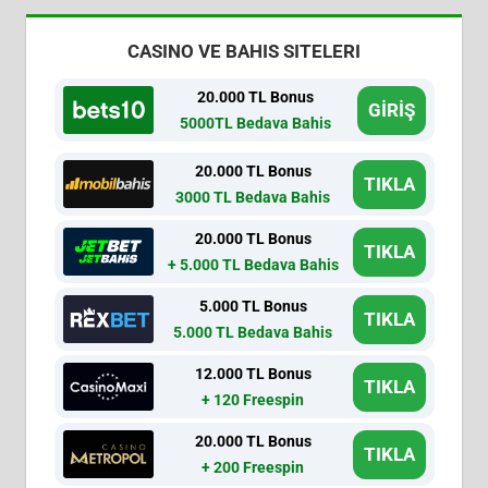
CASINO VE BAHIS SITELERI
20.000 TL Bonus
GİRİŞ
5000TL Bedava Bahis
20.000 TL Bonus
TIKLA
3000 TL Bedava Bahis
20.000 TL Bonus
TIKLA
+ 5.000 TL Bedava Bahis
5.000 TL Bonus
TIKLA
5.000 TL Bedava Bahis
12.000 TL Bonus
TIKLA
+ 120 Freespin
20.000 TL Bonus
TIKLA
+ 200 Freespin