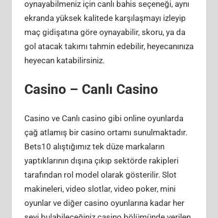
oynayabilmeniz için canlı bahis seçeneği, aynı
ekranda yüksek kalitede karşılaşmayı izleyip
maç gidişatına göre oynayabilir, skoru, ya da
gol atacak takımı tahmin edebilir, heyecanınıza
heyecan katabilirsiniz.
Casino – Canlı Casino
Casino ve Canlı casino gibi online oyunlarda
çağ atlamış bir casino ortamı sunulmaktadır.
Bets10 alıştığımız tek düze markaların
yaptıklarının dışına çıkıp sektörde rakipleri
tarafından rol model olarak gösterilir. Slot
makineleri, video slotlar, video poker, mini
oyunlar ve diğer casino oyunlarına kadar her
şeyi bulabileceğiniz casino bölümünde verilen