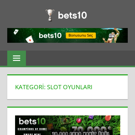
İçeriğe
BETS10
geç
BAHIS
Bets10
Giriş,
VE
Bets10
CASINO
Bonus,
Bets10
|
Bedava
Bahis,
BETS10
Bets10
KATEGORI:
SLOT OYUNLARI
BEDAVA
Canlı
Bahis,
BAHIS
Bets10
Üye
BETS10
Ol
10.000TL
BONUS