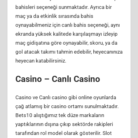
bahisleri seçeneği sunmaktadır. Ayrıca bir
maç ya da etkinlik sırasında bahis
oynayabilmeniz için canlı bahis seçeneği, aynı
ekranda yüksek kalitede karşılaşmayı izleyip
maç gidişatına göre oynayabilir, skoru, ya da
gol atacak takımı tahmin edebilir, heyecanınıza
heyecan katabilirsiniz.
Casino – Canlı Casino
Casino ve Canlı casino gibi online oyunlarda
çağ atlamış bir casino ortamı sunulmaktadır.
Bets10 alıştığımız tek düze markaların
yaptıklarının dışına çıkıp sektörde rakipleri
tarafından rol model olarak gösterilir. Slot