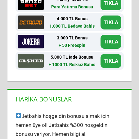
TIKLA
Para Yatırma Bonusu
4.000 TL Bonus
TIKLA
1.000 TL Bedava Bahis
3.000 TL Bonus
TIKLA
+ 50 Freespin
5.000 TL İade Bonusu
TIKLA
+ 1000 TL Risksiz Bahis
HARİKA BONUSLAR
Jetbahis hoşgeldin bonusu almak için
hemen üye ol! Jetbahis %300 hoşgeldin
bonusu veriyor. Hemen bilgi al.