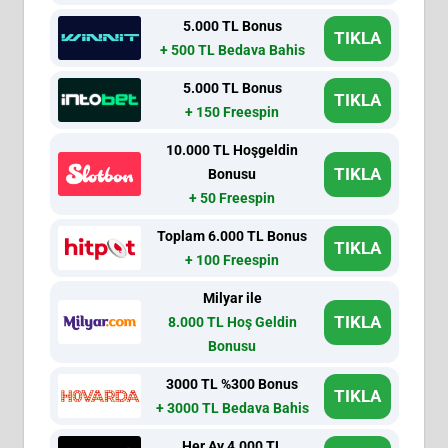
5.000 TL Bonus
TIKLA
+ 500 TL Bedava Bahis
5.000 TL Bonus
TIKLA
+ 150 Freespin
10.000 TL Hoşgeldin
TIKLA
Bonusu
+ 50 Freespin
Toplam 6.000 TL Bonus
TIKLA
+ 100 Freespin
Milyar ile
TIKLA
8.000 TL Hoş Geldin
Bonusu
3000 TL %300 Bonus
TIKLA
+ 3000 TL Bedava Bahis
Her Ay 4.000 TL