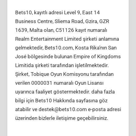
Bets10, kayıtlı adresi Level 9, East 14
Business Centre, Sliema Road, Gzira, GZR
1639, Malta olan, C51126 kayıt numaralı
Realm Entertainment Limited şirketi anlamına
gelmektedir, Bets10.com, Kosta Rika’nın San
José bölgesinde bulunan Empire of Kingdoms
Limitida şirketi tarafından işletilmektedir.
Şirket, Tobique Oyun Komisyonu tarafından
verilen 0000031 numaralı Oyun Lisansı
uyarınca faaliyet göstermektedir. daha fazla
bilgi için Bets10 Hakkında sayfasına göz
atabilir ve destek@bets10.com e-posta adresi
üzerinden bizlerle iletişime geçebilirsiniz.