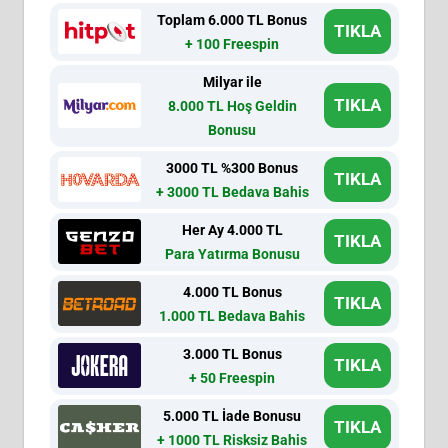
Toplam 6.000 TL Bonus
TIKLA
+ 100 Freespin
Milyar ile
TIKLA
8.000 TL Hoş Geldin
Bonusu
3000 TL %300 Bonus
TIKLA
+ 3000 TL Bedava Bahis
Her Ay 4.000 TL
TIKLA
Para Yatırma Bonusu
4.000 TL Bonus
TIKLA
1.000 TL Bedava Bahis
3.000 TL Bonus
TIKLA
+ 50 Freespin
5.000 TL İade Bonusu
TIKLA
+ 1000 TL Risksiz Bahis