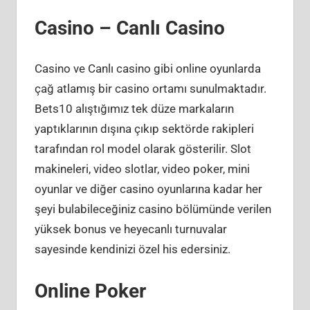
Casino – Canlı Casino
Casino ve Canlı casino gibi online oyunlarda
çağ atlamış bir casino ortamı sunulmaktadır.
Bets10 alıştığımız tek düze markaların
yaptıklarının dışına çıkıp sektörde rakipleri
tarafından rol model olarak gösterilir. Slot
makineleri, video slotlar, video poker, mini
oyunlar ve diğer casino oyunlarına kadar her
şeyi bulabileceğiniz casino bölümünde verilen
yüksek bonus ve heyecanlı turnuvalar
sayesinde kendinizi özel his edersiniz.
Online Poker