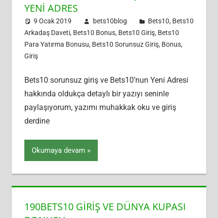
YENI ADRES
9 Ocak 2019
bets10blog
Bets10
,
Bets10
Arkadaş Daveti
,
Bets10 Bonus
,
Bets10 Giriş
,
Bets10
Para Yatırma Bonusu
,
Bets10 Sorunsuz Giriş
,
Bonus
,
Giriş
Bets10 sorunsuz giriş ve Bets10’nun Yeni Adresi
hakkında oldukça detaylı bir yazıyı seninle
paylaşıyorum, yazımı muhakkak oku ve giriş
derdine
Okumaya devam
190BETS10 GIRIŞ VE DÜNYA KUPASI