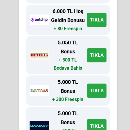
6.000 TL Hoş
TIKLA
Geldin Bonusu
+ 80 Freespin
5.050 TL
Bonus
TIKLA
+ 500 TL
Bedava Bahis
5.000 TL
TIKLA
Bonus
+ 300 Freespin
5.000 TL
Bonus
TIKLA