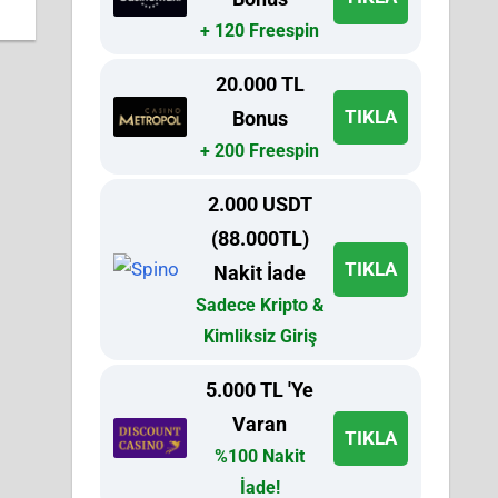
+ 120 Freespin
20.000 TL
TIKLA
Bonus
+ 200 Freespin
2.000 USDT
(88.000TL)
TIKLA
Nakit İade
Sadece Kripto &
Kimliksiz Giriş
5.000 TL 'Ye
Varan
TIKLA
%100 Nakit
İade!