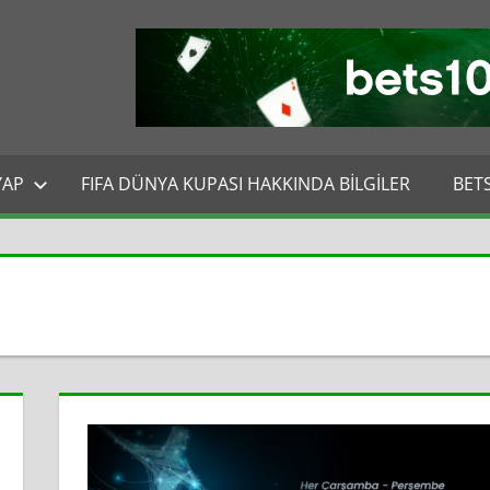
YAP
FIFA DÜNYA KUPASI HAKKINDA BILGILER
BETS