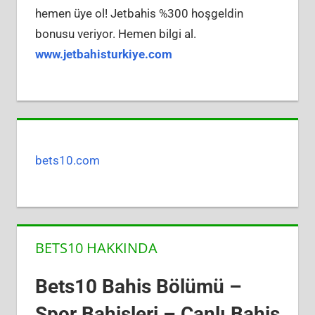
hemen üye ol! Jetbahis %300 hoşgeldin
bonusu veriyor. Hemen bilgi al.
www.jetbahisturkiye.com
bets10.com
BETS10 HAKKINDA
Bets10 Bahis Bölümü –
Spor Bahisleri – Canlı Bahis