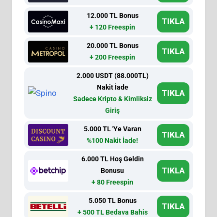
12.000 TL Bonus
TIKLA
+ 120 Freespin
20.000 TL Bonus
TIKLA
+ 200 Freespin
2.000 USDT (88.000TL)
Nakit İade
TIKLA
Sadece Kripto & Kimliksiz
Giriş
5.000 TL 'Ye Varan
TIKLA
%100 Nakit İade!
6.000 TL Hoş Geldin
TIKLA
Bonusu
+ 80 Freespin
5.050 TL Bonus
TIKLA
+ 500 TL Bedava Bahis