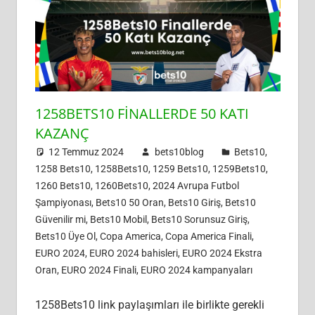
1258BETS10 FINALLERDE 50 KATI
KAZANÇ
12 Temmuz 2024
bets10blog
Bets10
,
1258 Bets10
,
1258Bets10
,
1259 Bets10
,
1259Bets10
,
1260 Bets10
,
1260Bets10
,
2024 Avrupa Futbol
Şampiyonası
,
Bets10 50 Oran
,
Bets10 Giriş
,
Bets10
Güvenilir mi
,
Bets10 Mobil
,
Bets10 Sorunsuz Giriş
,
Bets10 Üye Ol
,
Copa America
,
Copa America Finali
,
EURO 2024
,
EURO 2024 bahisleri
,
EURO 2024 Ekstra
Oran
,
EURO 2024 Finali
,
EURO 2024 kampanyaları
1258Bets10 link paylaşımları ile birlikte gerekli