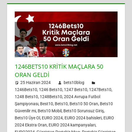
1246BETS10 KRITIK MAÇLARA 50
ORAN GELDI
25 Haziran 2024
bets10blog
1246Bets10
,
1246 Bets10
,
1247 Bets10
,
1247Bets10
,
1248 Bets10
,
1248Bets10
,
2024 Avrupa Futbol
Şampiyonası
,
Best10
,
Bets10
,
Bets10 50 Oran
,
Bets10
Güvenilir mi
,
Bets10 Mobil
,
Bets10 Sorunsuz Giriş
,
Bets10 Üye Ol
,
EURO 2024
,
EURO 2024 bahisleri
,
EURO
2024 Ekstra Oran
,
EURO 2024 kampanyaları
,
EURO2024
,
Gürcistan Portekiz Maçı
,
Portekiz Gürcistan