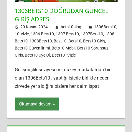
1306BETS10 DOĞRUDAN GÜNCEL
GIRIŞ ADRESI
20 Kasım 2024
bets10blog
1306Bets10
,
10tvizle
,
1306 Bets10
,
1307 Bets10
,
1307Bets10
,
1308
Bets10
,
1308Bets10
,
Best10
,
Bets10
,
Bets10 Giriş
,
Bets10 Güvenilir mi
,
Bets10 Mobil
,
Bets10 Sorunsuz
Giriş
,
Bets10 Üye Ol
,
Bets10TVizle
Gelişmişlik seviyesi üst düzey markalardan biri
olan 1306Bets10 , yaptığı işlerle birlikte neden
zirvede yer aldığını bizlere her daim ispat
Okumaya devam