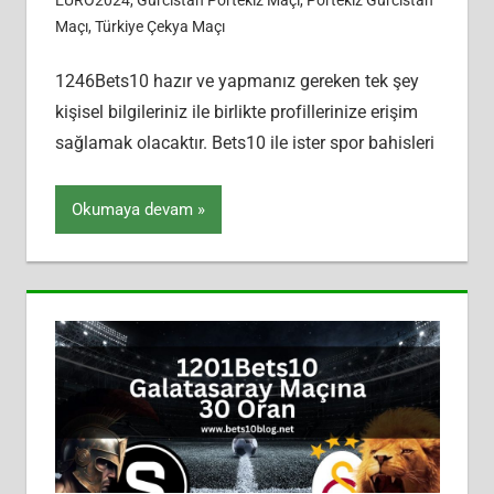
Maçı
,
Türkiye Çekya Maçı
1246Bets10 hazır ve yapmanız gereken tek şey
kişisel bilgileriniz ile birlikte profillerinize erişim
sağlamak olacaktır. Bets10 ile ister spor bahisleri
Okumaya devam