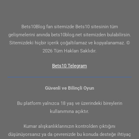
Bets10Blog fan sitemizde Bets10 sitesinin tüm
gelişmelerini anında bets10blog.net sitemizden bulabilirsin.
Sitemizdeki hiçbir içerik çoğaltılamaz ve kopyalanamaz. ©
2026 Tüm Hakları Saklıdır.
Bets10 Telegram
Güvenli ve Bilinçli Oyun
Bu platform yalnızca 18 yaş ve üzerindeki bireylerin
kullanımına açıktır.
Kumar alışkanlıklarınızın kontrolden çıktığını
düşünüyorsanız ya da çevrenizde bu konuda desteğe ihtiyaç