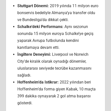
Stuttgart Dönemi:
2019 yılında 11 milyon euro
bonservis bedeliyle Almanya’ya transfer oldu
ve Bundesliga’da dikkat çekti.
Schalke’deki Performans:
Aynı sezonun
sonunda 15 milyon euroya Schalke’ye geçiş
yaparak Avrupa futbolunda kendini
kanıtlamaya devam etti.
İngiltere Deneyimi:
Liverpool ve Norwich
City’de kiralık olarak oynadığı dönemler,
uluslararası seviyede tecrübe kazanmasını
sağladı.
Hoffenheim’da Istikrar:
2022 yılından beri
Hoffenheim’da forma giyen Kabak, 10 maçta
399 dakika oynayarak 2 gol atma başarısı
gösterdi.