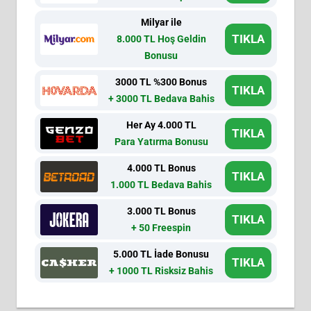
Milyar ile
TIKLA
8.000 TL Hoş Geldin
Bonusu
3000 TL %300 Bonus
TIKLA
+ 3000 TL Bedava Bahis
Her Ay 4.000 TL
TIKLA
Para Yatırma Bonusu
4.000 TL Bonus
TIKLA
1.000 TL Bedava Bahis
3.000 TL Bonus
TIKLA
+ 50 Freespin
5.000 TL İade Bonusu
TIKLA
+ 1000 TL Risksiz Bahis