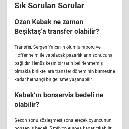
Sık Sorulan Sorular
Ozan Kabak ne zaman
Beşiktaş’a transfer olabilir?
Transfer, Sergen Yalçın’ın olumlu raporu ve
Hoffenheim ile yapılacak pazarlıkların sonucuna
bağlıdır. Henüz kesin bir tarih belirlenmemiş
olmakla birlikte, ara transfer döneminin bitmesine
kadar herhangi bir gelişme yaşanabilir.
Kabak’ın bonservis bedeli ne
olabilir?
Sezon sonu sözleşmesi sona erecek oyuncunun
bonservis bedeli, 5 milyon euroya kadar çıkabilir.