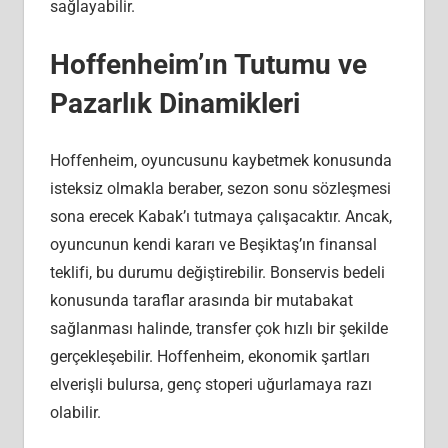
sağlayabilir.
Hoffenheim’ın Tutumu ve
Pazarlık Dinamikleri
Hoffenheim, oyuncusunu kaybetmek konusunda
isteksiz olmakla beraber, sezon sonu sözleşmesi
sona erecek Kabak’ı tutmaya çalışacaktır. Ancak,
oyuncunun kendi kararı ve Beşiktaş’ın finansal
teklifi, bu durumu değiştirebilir. Bonservis bedeli
konusunda taraflar arasında bir mutabakat
sağlanması halinde, transfer çok hızlı bir şekilde
gerçekleşebilir. Hoffenheim, ekonomik şartları
elverişli bulursa, genç stoperi uğurlamaya razı
olabilir.