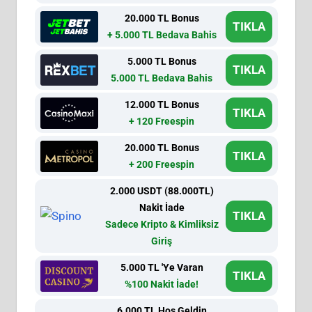
20.000 TL Bonus
TIKLA
+ 5.000 TL Bedava Bahis
5.000 TL Bonus
TIKLA
5.000 TL Bedava Bahis
12.000 TL Bonus
TIKLA
+ 120 Freespin
20.000 TL Bonus
TIKLA
+ 200 Freespin
2.000 USDT (88.000TL)
Nakit İade
TIKLA
Sadece Kripto & Kimliksiz
Giriş
5.000 TL 'Ye Varan
TIKLA
%100 Nakit İade!
6.000 TL Hoş Geldin