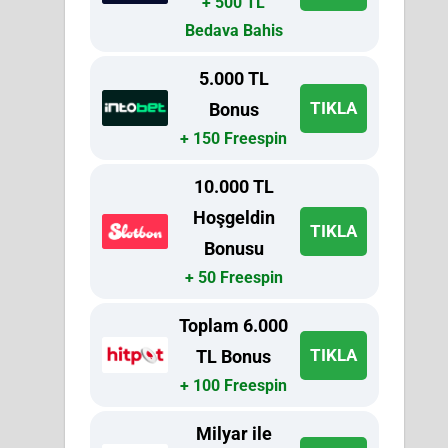
+ 500 TL
Bedava Bahis
5.000 TL
TIKLA
Bonus
+ 150 Freespin
10.000 TL
Hoşgeldin
TIKLA
Bonusu
+ 50 Freespin
Toplam 6.000
TIKLA
TL Bonus
+ 100 Freespin
Milyar ile