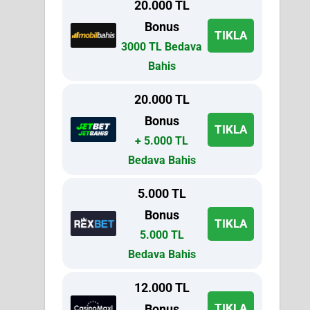
20.000 TL
Bonus
TIKLA
3000 TL Bedava
Bahis
20.000 TL
Bonus
TIKLA
+ 5.000 TL
Bedava Bahis
5.000 TL
Bonus
TIKLA
5.000 TL
Bedava Bahis
12.000 TL
TIKLA
Bonus