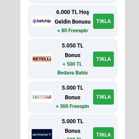
6.000 TL Hoş
TIKLA
Geldin Bonusu
+ 80 Freespin
5.050 TL
Bonus
TIKLA
+ 500 TL
Bedava Bahis
5.000 TL
TIKLA
Bonus
+ 300 Freespin
5.000 TL
Bonus
TIKLA