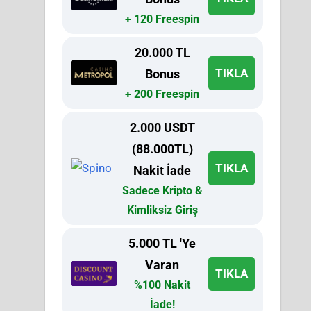
+ 120 Freespin
20.000 TL
TIKLA
Bonus
+ 200 Freespin
2.000 USDT
(88.000TL)
TIKLA
Nakit İade
Sadece Kripto &
Kimliksiz Giriş
5.000 TL 'Ye
Varan
TIKLA
%100 Nakit
İade!