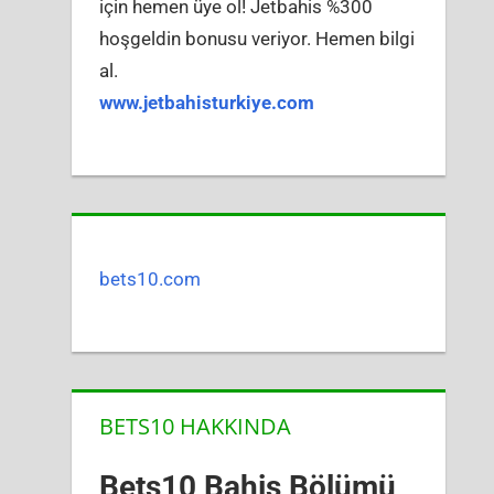
için hemen üye ol! Jetbahis %300
hoşgeldin bonusu veriyor. Hemen bilgi
al.
www.jetbahisturkiye.com
bets10.com
BETS10 HAKKINDA
Bets10 Bahis Bölümü