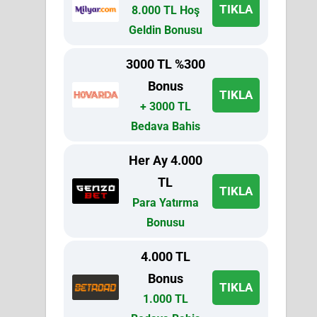
TIKLA
8.000 TL Hoş
Geldin Bonusu
3000 TL %300
Bonus
TIKLA
+ 3000 TL
Bedava Bahis
Her Ay 4.000
TL
TIKLA
Para Yatırma
Bonusu
4.000 TL
Bonus
TIKLA
1.000 TL