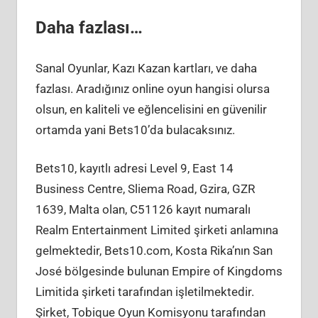
Daha fazlası…
Sanal Oyunlar, Kazı Kazan kartları, ve daha
fazlası. Aradığınız online oyun hangisi olursa
olsun, en kaliteli ve eğlencelisini en güvenilir
ortamda yani Bets10’da bulacaksınız.
Bets10, kayıtlı adresi Level 9, East 14
Business Centre, Sliema Road, Gzira, GZR
1639, Malta olan, C51126 kayıt numaralı
Realm Entertainment Limited şirketi anlamına
gelmektedir, Bets10.com, Kosta Rika’nın San
José bölgesinde bulunan Empire of Kingdoms
Limitida şirketi tarafından işletilmektedir.
Şirket, Tobique Oyun Komisyonu tarafından