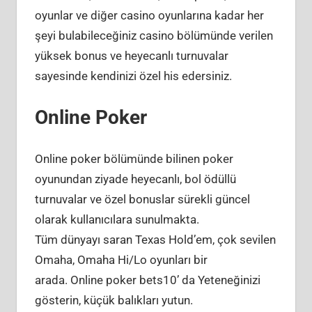
oyunlar ve diğer casino oyunlarına kadar her
şeyi bulabileceğiniz casino bölümünde verilen
yüksek bonus ve heyecanlı turnuvalar
sayesinde kendinizi özel his edersiniz.
Online Poker
Online poker bölümünde bilinen poker
oyunundan ziyade heyecanlı, bol ödüllü
turnuvalar ve özel bonuslar sürekli güncel
olarak kullanıcılara sunulmakta.
Tüm dünyayı saran Texas Hold’em, çok sevilen
Omaha, Omaha Hi/Lo oyunları bir
arada. Online poker bets10’ da Yeteneğinizi
gösterin, küçük balıkları yutun.