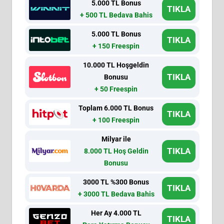
5.000 TL Bonus
TIKLA
+ 500 TL Bedava Bahis
5.000 TL Bonus
TIKLA
+ 150 Freespin
10.000 TL Hoşgeldin
TIKLA
Bonusu
+ 50 Freespin
Toplam 6.000 TL Bonus
TIKLA
+ 100 Freespin
Milyar ile
TIKLA
8.000 TL Hoş Geldin
Bonusu
3000 TL %300 Bonus
TIKLA
+ 3000 TL Bedava Bahis
Her Ay 4.000 TL
TIKLA