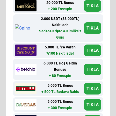
20.000 TL Bonus
TIKLA
+ 200 Freespin
2.000 USDT (88.000TL)
Nakit İade
TIKLA
Sadece Kripto & Kimliksiz
Giriş
5.000 TL 'Ye Varan
TIKLA
%100 Nakit İade!
6.000 TL Hoş Geldin
TIKLA
Bonusu
+ 80 Freespin
5.050 TL Bonus
TIKLA
+ 500 TL Bedava Bahis
5.000 TL Bonus
TIKLA
+ 300 Freespin