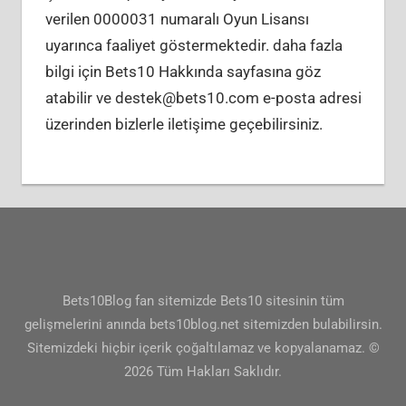
verilen 0000031 numaralı Oyun Lisansı
uyarınca faaliyet göstermektedir. daha fazla
bilgi için Bets10 Hakkında sayfasına göz
atabilir ve destek@bets10.com e-posta adresi
üzerinden bizlerle iletişime geçebilirsiniz.
Bets10Blog fan sitemizde Bets10 sitesinin tüm
gelişmelerini anında bets10blog.net sitemizden bulabilirsin.
Sitemizdeki hiçbir içerik çoğaltılamaz ve kopyalanamaz. ©
2026 Tüm Hakları Saklıdır.