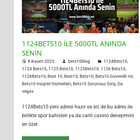
BETS10
Anında
Hesabına
BONUS
Tanımlansın
1124BETS10 ILE 5000TL ANINDA
SENIN
9 Kasım 2023
bets10blog
1124Bets10
,
1124 Bets10
,
1125 Bets10
,
1125Bets10
,
1126 Bets10
,
1126Bets10
,
Best 10
,
Best10
,
Bets10
,
Bets10 Güvenilir mi
,
Bets10 müşteri hizmetleri
,
Bets10 Sorunsuz Giriş
,
Da
vegas
1124Bets10 yeni adresi hazır ve siz de bu adres ile
birlikte spor bahisleri ya da canlı casino deneyimini
en özel