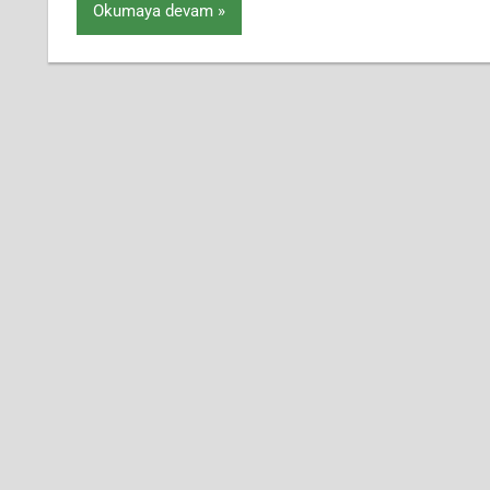
Okumaya devam