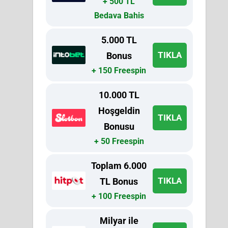
+ 500 TL
Bedava Bahis
5.000 TL
TIKLA
Bonus
+ 150 Freespin
10.000 TL
Hoşgeldin
TIKLA
Bonusu
+ 50 Freespin
Toplam 6.000
TIKLA
TL Bonus
+ 100 Freespin
Milyar ile