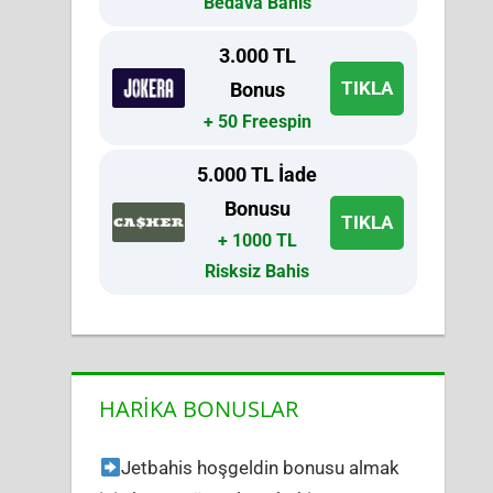
Bedava Bahis
3.000 TL
TIKLA
Bonus
+ 50 Freespin
5.000 TL İade
Bonusu
TIKLA
+ 1000 TL
Risksiz Bahis
HARİKA BONUSLAR
Jetbahis hoşgeldin bonusu almak