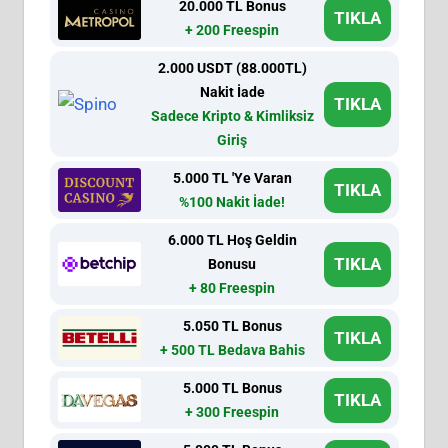
20.000 TL Bonus
TIKLA
+ 200 Freespin
2.000 USDT (88.000TL)
Nakit İade
TIKLA
Sadece Kripto & Kimliksiz
Giriş
5.000 TL 'Ye Varan
TIKLA
%100 Nakit İade!
6.000 TL Hoş Geldin
TIKLA
Bonusu
+ 80 Freespin
5.050 TL Bonus
TIKLA
+ 500 TL Bedava Bahis
5.000 TL Bonus
TIKLA
+ 300 Freespin