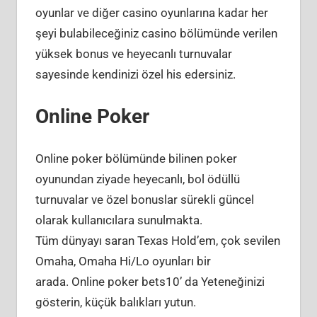
oyunlar ve diğer casino oyunlarına kadar her
şeyi bulabileceğiniz casino bölümünde verilen
yüksek bonus ve heyecanlı turnuvalar
sayesinde kendinizi özel his edersiniz.
Online Poker
Online poker bölümünde bilinen poker
oyunundan ziyade heyecanlı, bol ödüllü
turnuvalar ve özel bonuslar sürekli güncel
olarak kullanıcılara sunulmakta.
Tüm dünyayı saran Texas Hold’em, çok sevilen
Omaha, Omaha Hi/Lo oyunları bir
arada. Online poker bets10’ da Yeteneğinizi
gösterin, küçük balıkları yutun.