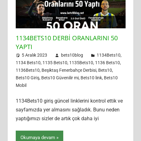
Hoşgeldin
Bonusu
Anında
Hesabına
Tanımlansın
1134BETS10 DERBI ORANLARINI 50
YAPTI
5 Aralık 2023
bets10blog
1134Bets10
,
1134 Bets10
,
1135 Bets10
,
1135Bets10
,
1136 Bets10
,
1136Bets10
,
Beşiktaş Fenerbahçe Derbisi
,
Bets10
,
Bets10 Giriş
,
Bets10 Güvenilir mi
,
Bets10 link
,
Bets10
Mobil
1134Bets10 giriş güncel linklerini kontrol ettik ve
sayfamızda yer almasını sağladık. Bunu neden
yaptığımızı sizler de artık çok daha iyi
Okumaya devam