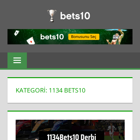
İçeriğe
BETS10
geç
BAHIS
Bets10
Giriş,
VE
Bets10
CASINO
Bonus,
Bets10
|
Bedava
Bahis,
BETS10
Bets10
KATEGORI:
1134 BETS10
BEDAVA
Canlı
Bahis,
BAHIS
Bets10
Üye
BETS10
Ol
10.000TL
BONUS