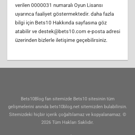
verilen 0000031 numaralı Oyun Lisansı
uyarınca faaliyet göstermektedir. daha fazla
bilgi için Bets10 Hakkında sayfasına göz
atabilir ve destek@bets10.com e-posta adresi
üzerinden bizlerle iletişime geçebilirsiniz.
Bets10Blog fan sitemizde Bets10 sitesinin tüm
gelişmelerini anında bets10blog.net sitemizden bulabilirsin.
Sitemizdeki hiçbir içerik çoğaltılamaz ve kopyalanamaz. ©
2026 Tüm Hakları Saklıdır.