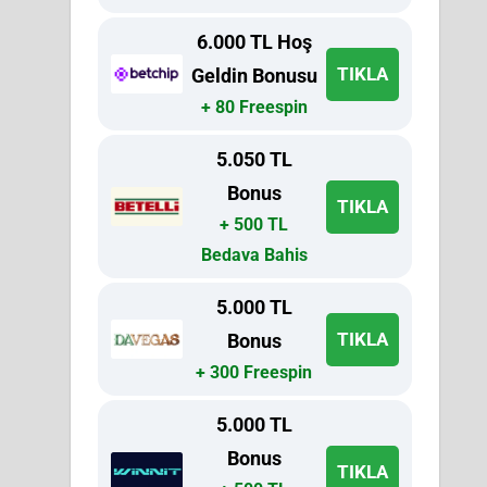
6.000 TL Hoş
TIKLA
Geldin Bonusu
+ 80 Freespin
5.050 TL
Bonus
TIKLA
+ 500 TL
Bedava Bahis
5.000 TL
TIKLA
Bonus
+ 300 Freespin
5.000 TL
Bonus
TIKLA