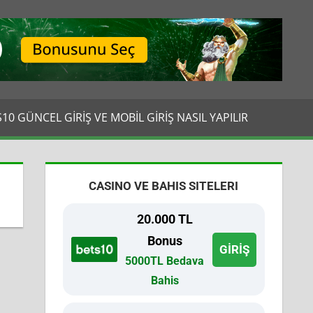
10 GÜNCEL GIRIŞ VE MOBIL GIRIŞ NASIL YAPILIR
CASINO VE BAHIS SITELERI
20.000 TL
Bonus
GİRİŞ
5000TL Bedava
Bahis