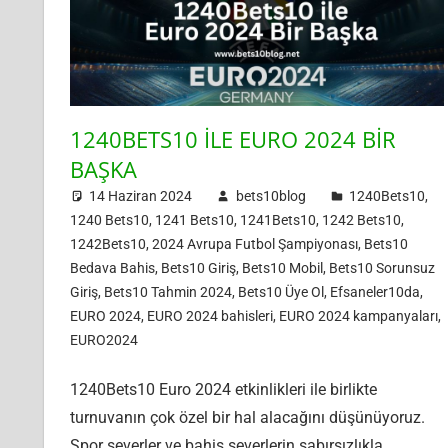
BETS10
Anında
Hesabına
BONUS
Tanımlansın
1240BETS10 ILE EURO 2024 BIR
BAŞKA
14 Haziran 2024
bets10blog
1240Bets10
,
1240 Bets10
,
1241 Bets10
,
1241Bets10
,
1242 Bets10
,
1242Bets10
,
2024 Avrupa Futbol Şampiyonası
,
Bets10
Bedava Bahis
,
Bets10 Giriş
,
Bets10 Mobil
,
Bets10 Sorunsuz
Giriş
,
Bets10 Tahmin 2024
,
Bets10 Üye Ol
,
Efsaneler10da
,
EURO 2024
,
EURO 2024 bahisleri
,
EURO 2024 kampanyaları
,
EURO2024
1240Bets10 Euro 2024 etkinlikleri ile birlikte
turnuvanın çok özel bir hal alacağını düşünüyoruz.
Spor severler ve bahis severlerin sabırsızlıkla