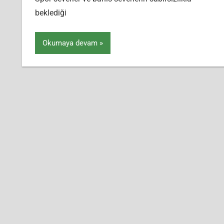
beklediği
Okumaya devam