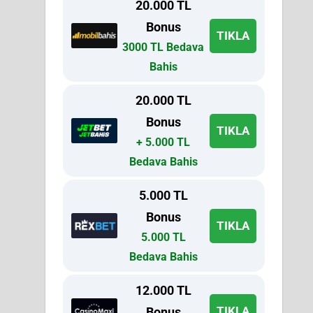
20.000 TL
Bonus
TIKLA
3000 TL Bedava
Bahis
20.000 TL
Bonus
TIKLA
+ 5.000 TL
Bedava Bahis
5.000 TL
Bonus
TIKLA
5.000 TL
Bedava Bahis
12.000 TL
TIKLA
Bonus