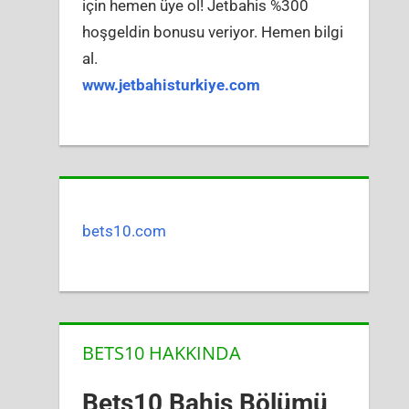
için hemen üye ol! Jetbahis %300
hoşgeldin bonusu veriyor. Hemen bilgi
al.
www.jetbahisturkiye.com
bets10.com
BETS10 HAKKINDA
Bets10 Bahis Bölümü