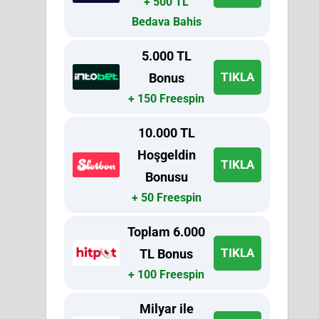
+ 500 TL
Bedava Bahis
5.000 TL
TIKLA
Bonus
+ 150 Freespin
10.000 TL
Hoşgeldin
TIKLA
Bonusu
+ 50 Freespin
Toplam 6.000
TIKLA
TL Bonus
+ 100 Freespin
Milyar ile