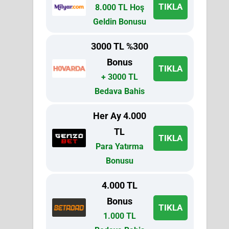
TIKLA
8.000 TL Hoş
Geldin Bonusu
3000 TL %300
Bonus
TIKLA
+ 3000 TL
Bedava Bahis
Her Ay 4.000
TL
TIKLA
Para Yatırma
Bonusu
4.000 TL
Bonus
TIKLA
1.000 TL