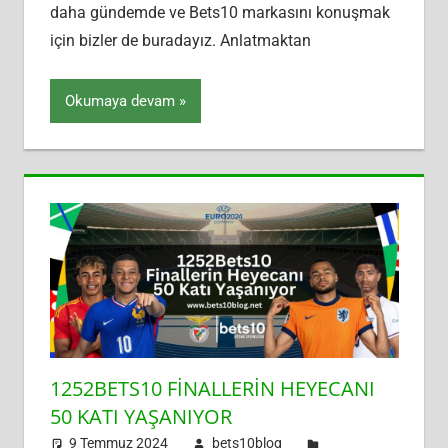
daha gündemde ve Bets10 markasını konuşmak
için bizler de buradayız. Anlatmaktan
Okumaya devam
1252BETS10 FINALLERIN HEYECANI
50 KATI YAŞANIYOR
9 Temmuz 2024
bets10blog