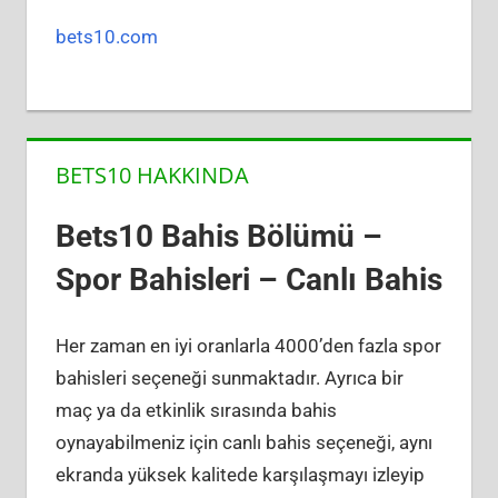
bets10.com
BETS10 HAKKINDA
Bets10 Bahis Bölümü –
Spor Bahisleri – Canlı Bahis
Her zaman en iyi oranlarla 4000’den fazla spor
bahisleri seçeneği sunmaktadır. Ayrıca bir
maç ya da etkinlik sırasında bahis
oynayabilmeniz için canlı bahis seçeneği, aynı
ekranda yüksek kalitede karşılaşmayı izleyip