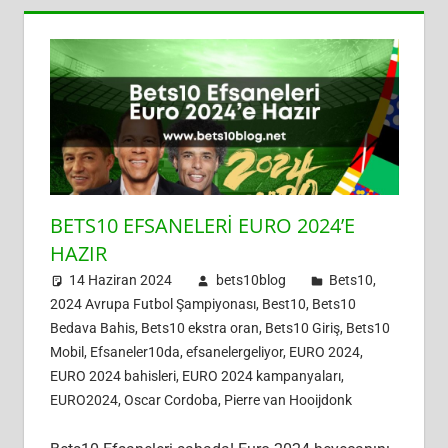
BETS10 EFSANELERI EURO 2024’E
HAZIR
14 Haziran 2024
bets10blog
Bets10
,
2024 Avrupa Futbol Şampiyonası
,
Best10
,
Bets10
Bedava Bahis
,
Bets10 ekstra oran
,
Bets10 Giriş
,
Bets10
Mobil
,
Efsaneler10da
,
efsanelergeliyor
,
EURO 2024
,
EURO 2024 bahisleri
,
EURO 2024 kampanyaları
,
EURO2024
,
Oscar Cordoba
,
Pierre van Hooijdonk