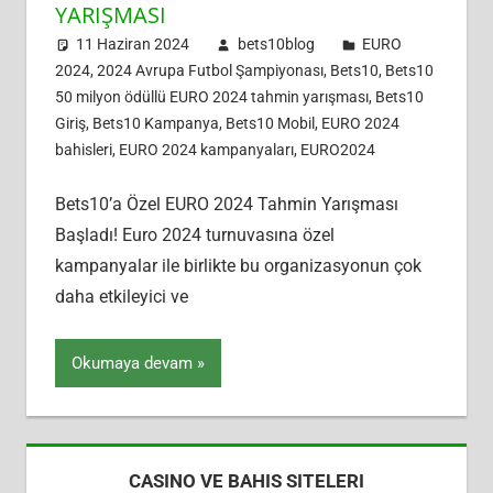
YARIŞMASI
11 Haziran 2024
bets10blog
EURO
2024
,
2024 Avrupa Futbol Şampiyonası
,
Bets10
,
Bets10
50 milyon ödüllü EURO 2024 tahmin yarışması
,
Bets10
Giriş
,
Bets10 Kampanya
,
Bets10 Mobil
,
EURO 2024
bahisleri
,
EURO 2024 kampanyaları
,
EURO2024
Bets10’a Özel EURO 2024 Tahmin Yarışması
Başladı! Euro 2024 turnuvasına özel
kampanyalar ile birlikte bu organizasyonun çok
daha etkileyici ve
Okumaya devam
CASINO VE BAHIS SITELERI