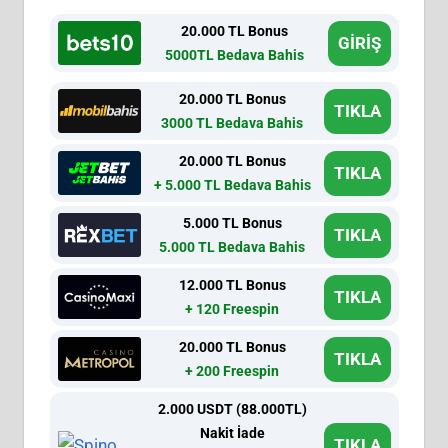
20.000 TL Bonus
GİRİŞ
5000TL Bedava Bahis
20.000 TL Bonus
TIKLA
3000 TL Bedava Bahis
20.000 TL Bonus
TIKLA
+ 5.000 TL Bedava Bahis
5.000 TL Bonus
TIKLA
5.000 TL Bedava Bahis
12.000 TL Bonus
TIKLA
+ 120 Freespin
20.000 TL Bonus
TIKLA
+ 200 Freespin
2.000 USDT (88.000TL)
Nakit İade
TIKLA