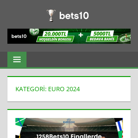
İçeriğe
BETS10
geç
BAHIS
Bets10
Giriş,
VE
Bets10
CASINO
Bonus,
Bets10
|
Bedava
Bahis,
BETS10
Bets10
KATEGORI:
EURO 2024
BEDAVA
Canlı
Bahis,
BAHIS
Bets10
Üye
BETS10
Ol
10.000TL
BONUS