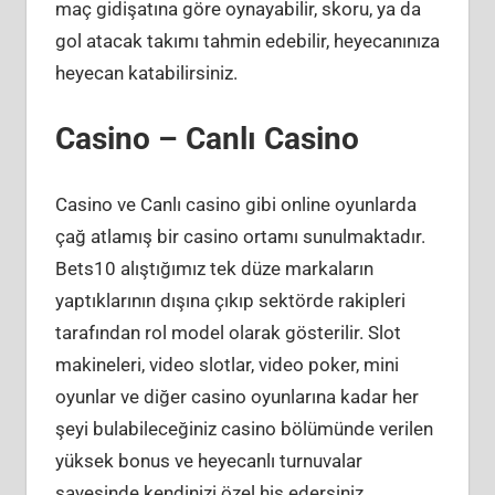
maç gidişatına göre oynayabilir, skoru, ya da
gol atacak takımı tahmin edebilir, heyecanınıza
heyecan katabilirsiniz.
Casino – Canlı Casino
Casino ve Canlı casino gibi online oyunlarda
çağ atlamış bir casino ortamı sunulmaktadır.
Bets10 alıştığımız tek düze markaların
yaptıklarının dışına çıkıp sektörde rakipleri
tarafından rol model olarak gösterilir. Slot
makineleri, video slotlar, video poker, mini
oyunlar ve diğer casino oyunlarına kadar her
şeyi bulabileceğiniz casino bölümünde verilen
yüksek bonus ve heyecanlı turnuvalar
sayesinde kendinizi özel his edersiniz.