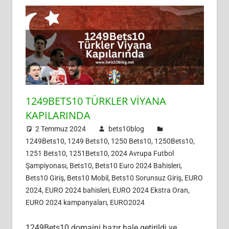
1249BETS10 TÜRKLER VIYANA
KAPILARINDA
2 Temmuz 2024
bets10blog
1249Bets10
,
1249 Bets10
,
1250 Bets10
,
1250Bets10
,
1251 Bets10
,
1251Bets10
,
2024 Avrupa Futbol
Şampiyonası
,
Bets10
,
Bets10 Euro 2024 Bahisleri
,
Bets10 Giriş
,
Bets10 Mobil
,
Bets10 Sorunsuz Giriş
,
EURO
2024
,
EURO 2024 bahisleri
,
EURO 2024 Ekstra Oran
,
EURO 2024 kampanyaları
,
EURO2024
1249Bets10 domaini hazır hale getirildi ve