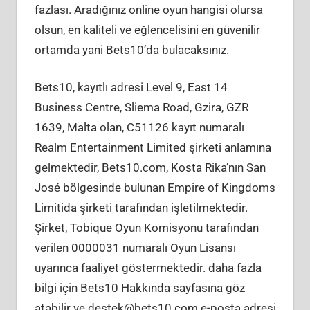
fazlası. Aradığınız online oyun hangisi olursa
olsun, en kaliteli ve eğlencelisini en güvenilir
ortamda yani Bets10’da bulacaksınız.
Bets10, kayıtlı adresi Level 9, East 14
Business Centre, Sliema Road, Gzira, GZR
1639, Malta olan, C51126 kayıt numaralı
Realm Entertainment Limited şirketi anlamına
gelmektedir, Bets10.com, Kosta Rika’nın San
José bölgesinde bulunan Empire of Kingdoms
Limitida şirketi tarafından işletilmektedir.
Şirket, Tobique Oyun Komisyonu tarafından
verilen 0000031 numaralı Oyun Lisansı
uyarınca faaliyet göstermektedir. daha fazla
bilgi için Bets10 Hakkında sayfasına göz
atabilir ve destek@bets10.com e-posta adresi