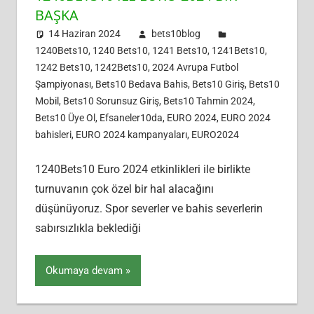
BAŞKA
14 Haziran 2024
bets10blog
1240Bets10
,
1240 Bets10
,
1241 Bets10
,
1241Bets10
,
1242 Bets10
,
1242Bets10
,
2024 Avrupa Futbol
Şampiyonası
,
Bets10 Bedava Bahis
,
Bets10 Giriş
,
Bets10
Mobil
,
Bets10 Sorunsuz Giriş
,
Bets10 Tahmin 2024
,
Bets10 Üye Ol
,
Efsaneler10da
,
EURO 2024
,
EURO 2024
bahisleri
,
EURO 2024 kampanyaları
,
EURO2024
1240Bets10 Euro 2024 etkinlikleri ile birlikte
turnuvanın çok özel bir hal alacağını
düşünüyoruz. Spor severler ve bahis severlerin
sabırsızlıkla beklediği
Okumaya devam