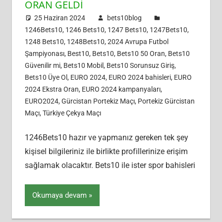
ORAN GELDI
25 Haziran 2024
bets10blog
1246Bets10
,
1246 Bets10
,
1247 Bets10
,
1247Bets10
,
1248 Bets10
,
1248Bets10
,
2024 Avrupa Futbol
Şampiyonası
,
Best10
,
Bets10
,
Bets10 50 Oran
,
Bets10
Güvenilir mi
,
Bets10 Mobil
,
Bets10 Sorunsuz Giriş
,
Bets10 Üye Ol
,
EURO 2024
,
EURO 2024 bahisleri
,
EURO
2024 Ekstra Oran
,
EURO 2024 kampanyaları
,
EURO2024
,
Gürcistan Portekiz Maçı
,
Portekiz Gürcistan
Maçı
,
Türkiye Çekya Maçı
1246Bets10 hazır ve yapmanız gereken tek şey
kişisel bilgileriniz ile birlikte profillerinize erişim
sağlamak olacaktır. Bets10 ile ister spor bahisleri
Okumaya devam