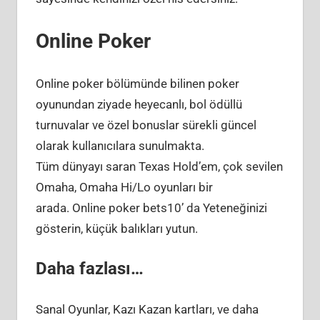
Online Poker
Online poker bölümünde bilinen poker
oyunundan ziyade heyecanlı, bol ödüllü
turnuvalar ve özel bonuslar sürekli güncel
olarak kullanıcılara sunulmakta.
Tüm dünyayı saran Texas Hold’em, çok sevilen
Omaha, Omaha Hi/Lo oyunları bir
arada. Online poker bets10’ da Yeteneğinizi
gösterin, küçük balıkları yutun.
Daha fazlası…
Sanal Oyunlar, Kazı Kazan kartları, ve daha