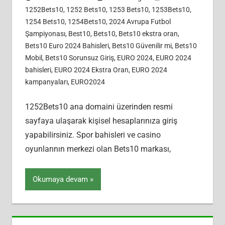
1252Bets10
,
1252 Bets10
,
1253 Bets10
,
1253Bets10
,
1254 Bets10
,
1254Bets10
,
2024 Avrupa Futbol
Şampiyonası
,
Best10
,
Bets10
,
Bets10 ekstra oran
,
Bets10 Euro 2024 Bahisleri
,
Bets10 Güvenilir mi
,
Bets10
Mobil
,
Bets10 Sorunsuz Giriş
,
EURO 2024
,
EURO 2024
bahisleri
,
EURO 2024 Ekstra Oran
,
EURO 2024
kampanyaları
,
EURO2024
1252Bets10 ana domaini üzerinden resmi
sayfaya ulaşarak kişisel hesaplarınıza giriş
yapabilirsiniz. Spor bahisleri ve casino
oyunlarının merkezi olan Bets10 markası,
Okumaya devam