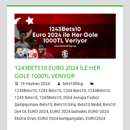
1243BETS10 EURO 2024 ILE HER
GOLE 1000TL VERIYOR
19 Haziran 2024
bets10blog
1243Bets10
,
1243 Bets10
,
1244 Bets10
,
1244Bets10
,
1245 Bets10
,
1245Bets10
,
2024 Avrupa Futbol
Şampiyonası
,
Bets10
,
Bets10 Giriş
,
Bets10 Mobil
,
Bets10
Üye Ol
,
EURO 2024
,
EURO 2024 bahisleri
,
EURO 2024
Ekstra Oran
,
EURO 2024 kampanyaları
,
EURO2024