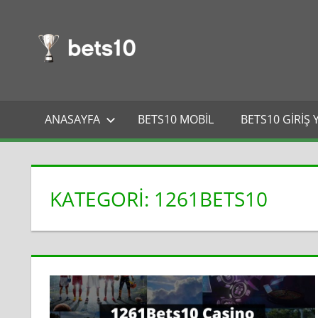
İçeriğe
geç
Bets10
BETS10
Giriş,
BAHIS
Bets10
Bonus,
VE
Bets10
ANASAYFA
BETS10 MOBIL
BETS10 GIRIŞ 
Bedava
CASINO
Bahis,
Bets10
|
Canlı
KATEGORI:
1261BETS10
Bahis,
BETS10
Bets10
Üye
BEDAVA
Ol
10.000TL
BAHIS
Hoşgeldin
Bonusu