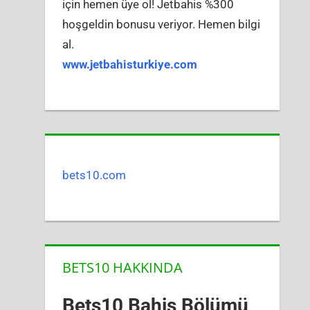
için hemen üye ol! Jetbahis %300
hoşgeldin bonusu veriyor. Hemen bilgi
al.
www.jetbahisturkiye.com
bets10.com
BETS10 HAKKINDA
Bets10 Bahis Bölümü