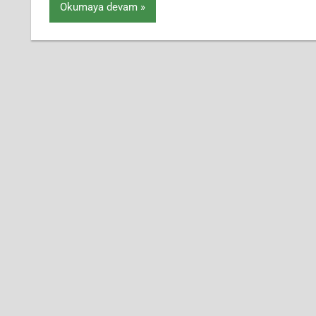
Okumaya devam