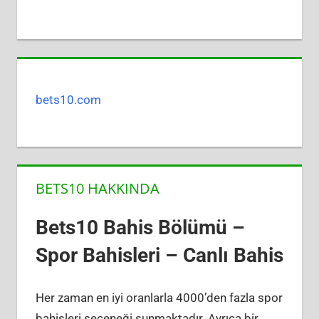
bets10.com
BETS10 HAKKINDA
Bets10 Bahis Bölümü –
Spor Bahisleri – Canlı Bahis
Her zaman en iyi oranlarla 4000’den fazla spor
bahisleri seçeneği sunmaktadır. Ayrıca bir