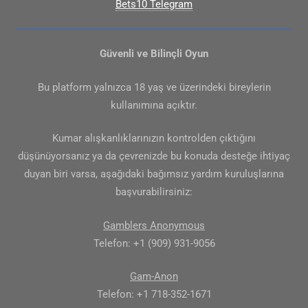
Bets10 Telegram
Güvenli ve Bilinçli Oyun
Bu platform yalnızca 18 yaş ve üzerindeki bireylerin
kullanımına açıktır.
Kumar alışkanlıklarınızın kontrolden çıktığını
düşünüyorsanız ya da çevrenizde bu konuda desteğe ihtiyaç
duyan biri varsa, aşağıdaki bağımsız yardım kuruluşlarına
başvurabilirsiniz:
Gamblers Anonymous
Telefon: +1 (909) 931-9056
Gam-Anon
Telefon: +1 718-352-1671