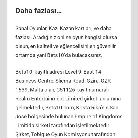
Daha fazlası…
Sanal Oyunlar, Kazı Kazan kartları, ve daha
fazlası. Aradığınız online oyun hangisi olursa
olsun, en kaliteli ve eğlencelisini en güvenilir
ortamda yani Bets10’da bulacaksınız.
Bets10, kayıtlı adresi Level 9, East 14
Business Centre, Sliema Road, Gzira, GZR
1639, Malta olan, C51126 kayıt numaralı
Realm Entertainment Limited şirketi anlamına
gelmektedir, Bets10.com, Kosta Rika’nın San
José bölgesinde bulunan Empire of Kingdoms
Limitida şirketi tarafından işletilmektedir.
Şirket, Tobique Oyun Komisyonu tarafından