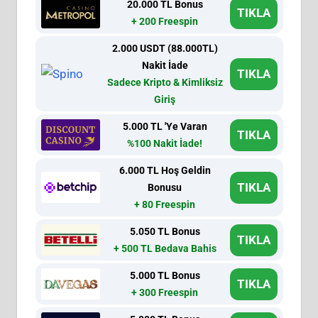
20.000 TL Bonus
TIKLA
+ 200 Freespin
2.000 USDT (88.000TL)
Nakit İade
TIKLA
Sadece Kripto & Kimliksiz
Giriş
5.000 TL 'Ye Varan
TIKLA
%100 Nakit İade!
6.000 TL Hoş Geldin
TIKLA
Bonusu
+ 80 Freespin
5.050 TL Bonus
TIKLA
+ 500 TL Bedava Bahis
5.000 TL Bonus
TIKLA
+ 300 Freespin