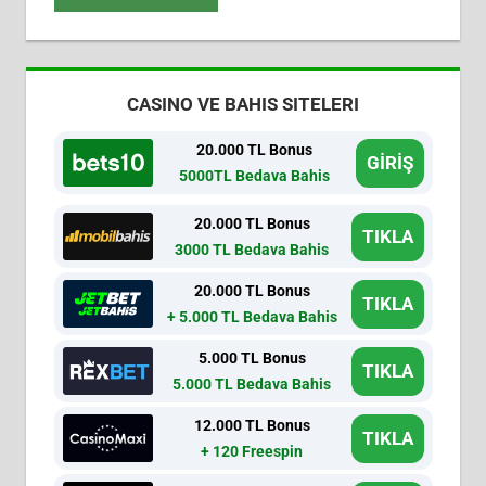
CASINO VE BAHIS SITELERI
20.000 TL Bonus
GİRİŞ
5000TL Bedava Bahis
20.000 TL Bonus
TIKLA
3000 TL Bedava Bahis
20.000 TL Bonus
TIKLA
+ 5.000 TL Bedava Bahis
5.000 TL Bonus
TIKLA
5.000 TL Bedava Bahis
12.000 TL Bonus
TIKLA
+ 120 Freespin