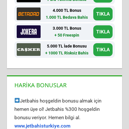
4.000 TL Bonus
TIKLA
1.000 TL Bedava Bahis
3.000 TL Bonus
TIKLA
+ 50 Freespin
5.000 TL İade Bonusu
TIKLA
+ 1000 TL Risksiz Bahis
HARİKA BONUSLAR
Jetbahis hoşgeldin bonusu almak için
hemen üye ol! Jetbahis %300 hoşgeldin
bonusu veriyor. Hemen bilgi al.
www.jetbahisturkiye.com