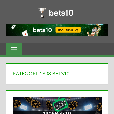
İçeriğe
BETS10
geç
BAHIS
Bets10
Giriş,
VE
Bets10
CASINO
Bonus,
Bets10
|
Bedava
Bahis,
BETS10
Bets10
KATEGORI:
1308 BETS10
BEDAVA
Canlı
Bahis,
BAHIS
Bets10
Üye
BETS10
Ol
10.000TL
BONUS