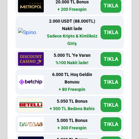
20.000 TL Bonus
TIKLA
+ 200 Freespin
2.000 USDT (88.000TL)
Nakit İade
TIKLA
Sadece Kripto & Kimliksiz
Giriş
5.000 TL 'Ye Varan
TIKLA
%100 Nakit İade!
6.000 TL Hoş Geldin
TIKLA
Bonusu
+ 80 Freespin
5.050 TL Bonus
TIKLA
+ 500 TL Bedava Bahis
5.000 TL Bonus
TIKLA
+ 300 Freespin