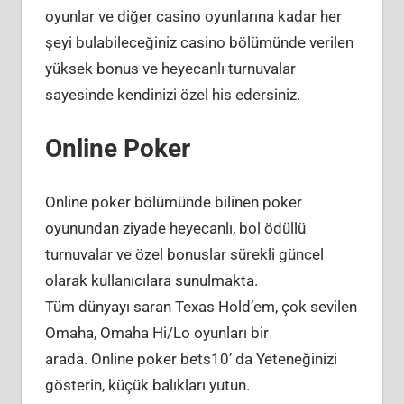
oyunlar ve diğer casino oyunlarına kadar her
şeyi bulabileceğiniz casino bölümünde verilen
yüksek bonus ve heyecanlı turnuvalar
sayesinde kendinizi özel his edersiniz.
Online Poker
Online poker bölümünde bilinen poker
oyunundan ziyade heyecanlı, bol ödüllü
turnuvalar ve özel bonuslar sürekli güncel
olarak kullanıcılara sunulmakta.
Tüm dünyayı saran Texas Hold’em, çok sevilen
Omaha, Omaha Hi/Lo oyunları bir
arada. Online poker bets10’ da Yeteneğinizi
gösterin, küçük balıkları yutun.