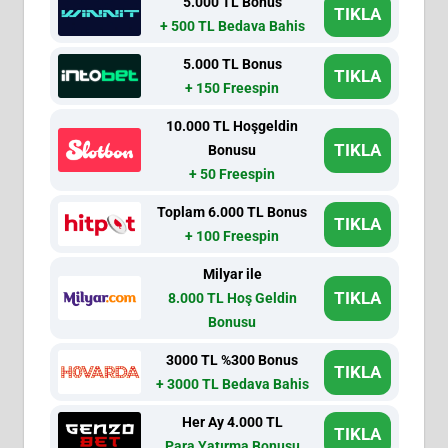
5.000 TL Bonus
TIKLA
+ 500 TL Bedava Bahis
5.000 TL Bonus
TIKLA
+ 150 Freespin
10.000 TL Hoşgeldin
TIKLA
Bonusu
+ 50 Freespin
Toplam 6.000 TL Bonus
TIKLA
+ 100 Freespin
Milyar ile
TIKLA
8.000 TL Hoş Geldin
Bonusu
3000 TL %300 Bonus
TIKLA
+ 3000 TL Bedava Bahis
Her Ay 4.000 TL
TIKLA
Para Yatırma Bonusu