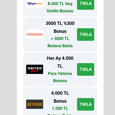
TIKLA
8.000 TL Hoş
Geldin Bonusu
3000 TL %300
Bonus
TIKLA
+ 3000 TL
Bedava Bahis
Her Ay 4.000
TL
TIKLA
Para Yatırma
Bonusu
4.000 TL
Bonus
TIKLA
1.000 TL