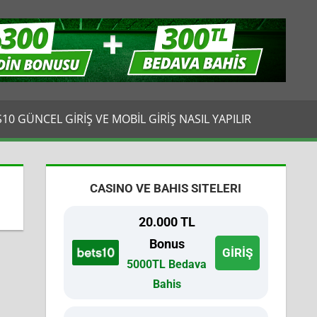
10 GÜNCEL GIRIŞ VE MOBIL GIRIŞ NASIL YAPILIR
CASINO VE BAHIS SITELERI
20.000 TL
Bonus
GİRİŞ
5000TL Bedava
Bahis