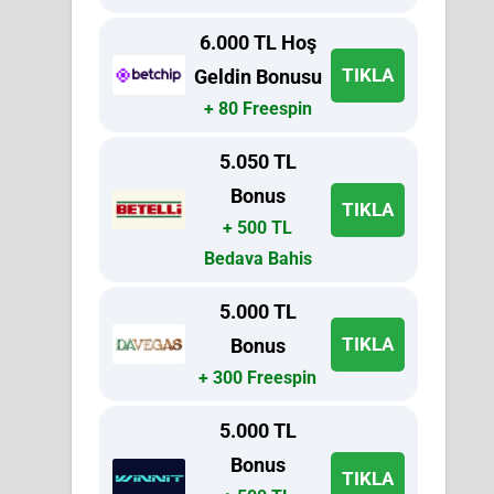
6.000 TL Hoş
TIKLA
Geldin Bonusu
+ 80 Freespin
5.050 TL
Bonus
TIKLA
+ 500 TL
Bedava Bahis
5.000 TL
TIKLA
Bonus
+ 300 Freespin
5.000 TL
Bonus
TIKLA