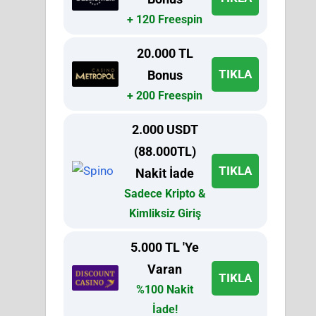
+ 120 Freespin
20.000 TL
TIKLA
Bonus
+ 200 Freespin
2.000 USDT
(88.000TL)
TIKLA
Nakit İade
Sadece Kripto &
Kimliksiz Giriş
5.000 TL 'Ye
Varan
TIKLA
%100 Nakit
İade!