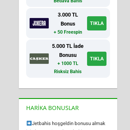
Bedava Bahis
3.000 TL
TIKLA
Bonus
+ 50 Freespin
5.000 TL İade
Bonusu
TIKLA
+ 1000 TL
Risksiz Bahis
HARİKA BONUSLAR
Jetbahis hoşgeldin bonusu almak