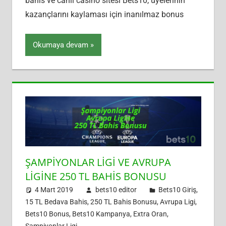
bahis ve canlı casino sitesi Bets10, üyelerinin
kazançlarını kaylaması için inanılmaz bonus
Okumaya devam
ŞAMPIYONLAR LIGI VE AVRUPA
LIGINE 250 TL BAHIS BONUSU
4 Mart 2019
bets10 editor
Bets10 Giriş
,
15 TL Bedava Bahis
,
250 TL Bahis Bonusu
,
Avrupa Ligi
,
Bets10 Bonus
,
Bets10 Kampanya
,
Extra Oran
,
Şampiyonlar Ligi