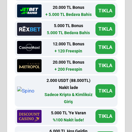
20.000 TL Bonus
TIKLA
+ 5.000 TL Bedava Bahis
5.000 TL Bonus
TIKLA
5.000 TL Bedava Bahis
12.000 TL Bonus
TIKLA
+ 120 Freespin
20.000 TL Bonus
TIKLA
+ 200 Freespin
2.000 USDT (88.000TL)
Nakit İade
TIKLA
Sadece Kripto & Kimliksiz
Giriş
5.000 TL 'Ye Varan
TIKLA
%100 Nakit İade!
6.000 TL Hoş Geldin