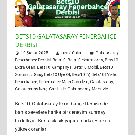
Hoşgeldin
Bonusu
Anında
Hesabına
Tanımlansın
BETS10 GALATASARAY FENERBAHÇE
DERBISI
19 Şubat 2025
bets10blog
Galatasaray
Fenerbahçe Derbisi
,
Bets10
,
Bets10 ekstra oran
,
Bets10
Extra Oran
,
Bets10 Kampanya
,
Bets10 Mobil
,
Bets10
Sorunsuz Giriş
,
Bets10 Üye Ol
,
Bets10TV
,
Bets10TVizle
,
Fenerbahçe
,
Fenerbahçe Maçı Canlı İzle
,
Galatasaray
,
Galatasaray Maçı Canlı İzle
,
Galatasaray Maçı İzle
Bets10, Galatasaray Fenerbahçe Derbisinde
bahis severlere harika bir deneyim sunmayı
hedefliyor. Bunu sık sık yapan marka, yine en
yüksek oranlar