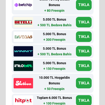
TIKLA
Bonusu
+ 80 Freespin
5.050 TL Bonus
TIKLA
+ 500 TL Bedava Bahis
5.000 TL Bonus
TIKLA
+ 300 Freespin
5.000 TL Bonus
TIKLA
+ 500 TL Bedava Bahis
5.000 TL Bonus
TIKLA
+ 150 Freespin
10.000 TL Hoşgeldin
TIKLA
Bonusu
+ 50 Freespin
Toplam 6.000 TL Bonus
TIKLA
+ 100 Freespin