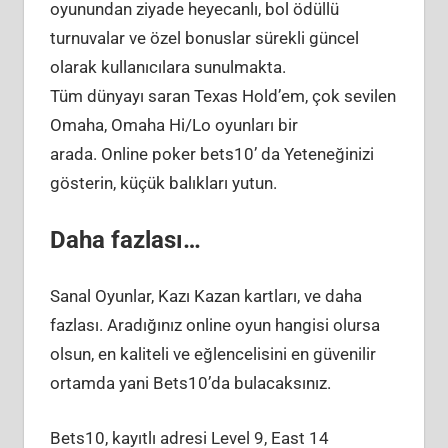
oyunundan ziyade heyecanlı, bol ödüllü
turnuvalar ve özel bonuslar sürekli güncel
olarak kullanıcılara sunulmakta.
Tüm dünyayı saran Texas Hold’em, çok sevilen
Omaha, Omaha Hi/Lo oyunları bir
arada. Online poker bets10’ da Yeteneğinizi
gösterin, küçük balıkları yutun.
Daha fazlası…
Sanal Oyunlar, Kazı Kazan kartları, ve daha
fazlası. Aradığınız online oyun hangisi olursa
olsun, en kaliteli ve eğlencelisini en güvenilir
ortamda yani Bets10’da bulacaksınız.
Bets10, kayıtlı adresi Level 9, East 14