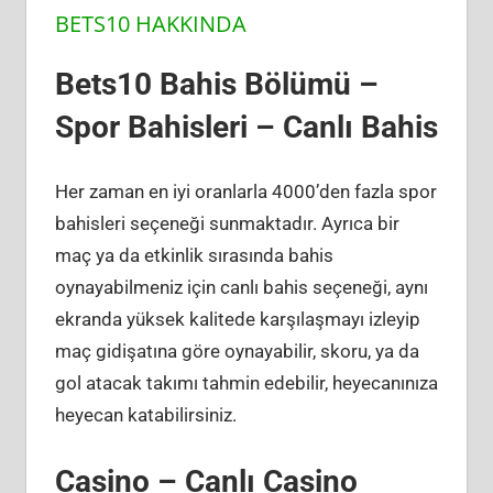
BETS10 HAKKINDA
Bets10 Bahis Bölümü –
Spor Bahisleri – Canlı Bahis
Her zaman en iyi oranlarla 4000’den fazla spor
bahisleri seçeneği sunmaktadır. Ayrıca bir
maç ya da etkinlik sırasında bahis
oynayabilmeniz için canlı bahis seçeneği, aynı
ekranda yüksek kalitede karşılaşmayı izleyip
maç gidişatına göre oynayabilir, skoru, ya da
gol atacak takımı tahmin edebilir, heyecanınıza
heyecan katabilirsiniz.
Casino – Canlı Casino