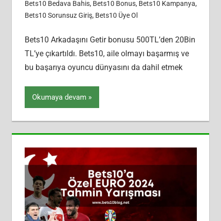
Bets10 Bedava Bahis
,
Bets10 Bonus
,
Bets10 Kampanya
,
Bets10 Sorunsuz Giriş
,
Bets10 Üye Ol
Bets10 Arkadaşını Getir bonusu 500TL’den 20Bin
TL’ye çıkartıldı. Bets10, aile olmayı başarmış ve
bu başarıya oyuncu dünyasını da dahil etmek
Okumaya devam