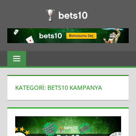
İçeriğe
BETS10
geç
BAHIS
Bets10
Giriş,
VE
Bets10
CASINO
Bonus,
Bets10
|
Bedava
Bahis,
BETS10
Bets10
KATEGORI:
BETS10 KAMPANYA
BEDAVA
Canlı
Bahis,
BAHIS
Bets10
Üye
BETS10
Ol
10.000TL
BONUS