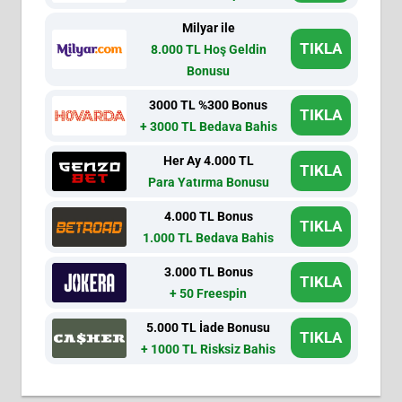
Milyar ile
TIKLA
8.000 TL Hoş Geldin
Bonusu
3000 TL %300 Bonus
TIKLA
+ 3000 TL Bedava Bahis
Her Ay 4.000 TL
TIKLA
Para Yatırma Bonusu
4.000 TL Bonus
TIKLA
1.000 TL Bedava Bahis
3.000 TL Bonus
TIKLA
+ 50 Freespin
5.000 TL İade Bonusu
TIKLA
+ 1000 TL Risksiz Bahis