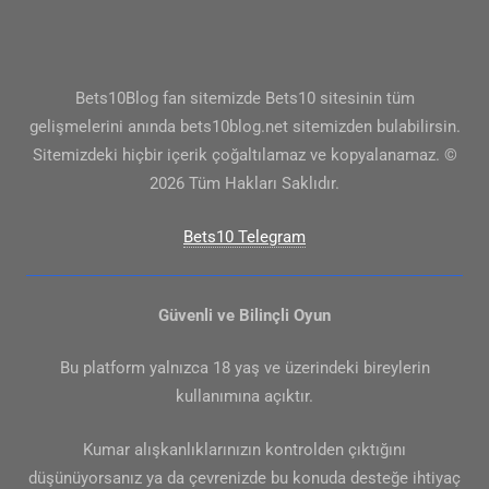
Bets10Blog fan sitemizde Bets10 sitesinin tüm
gelişmelerini anında bets10blog.net sitemizden bulabilirsin.
Sitemizdeki hiçbir içerik çoğaltılamaz ve kopyalanamaz. ©
2026 Tüm Hakları Saklıdır.
Bets10 Telegram
Güvenli ve Bilinçli Oyun
Bu platform yalnızca 18 yaş ve üzerindeki bireylerin
kullanımına açıktır.
Kumar alışkanlıklarınızın kontrolden çıktığını
düşünüyorsanız ya da çevrenizde bu konuda desteğe ihtiyaç