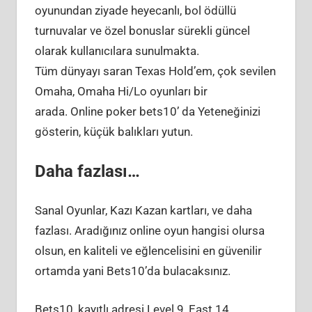
oyunundan ziyade heyecanlı, bol ödüllü
turnuvalar ve özel bonuslar sürekli güncel
olarak kullanıcılara sunulmakta.
Tüm dünyayı saran Texas Hold’em, çok sevilen
Omaha, Omaha Hi/Lo oyunları bir
arada. Online poker bets10’ da Yeteneğinizi
gösterin, küçük balıkları yutun.
Daha fazlası…
Sanal Oyunlar, Kazı Kazan kartları, ve daha
fazlası. Aradığınız online oyun hangisi olursa
olsun, en kaliteli ve eğlencelisini en güvenilir
ortamda yani Bets10’da bulacaksınız.
Bets10, kayıtlı adresi Level 9, East 14