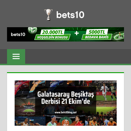
İçeriğe
BETS10
geç
BAHIS
Bets10
Giriş,
VE
Bets10
CASINO
Bonus,
Bets10
|
Bedava
Bahis,
BETS10
Bets10
BEDAVA
Canlı
Bahis,
BAHIS
Bets10
Üye
BETS10
Ol
10.000TL
BONUS