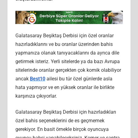
Galatasaray Beşiktaş Derbisi
için özel oranlar
hazırladıklarını ve bu oranlar üzerinden bahis
yapmanıza olanak tanıyacaklarını da ayrıca dile
getirmek isteriz. Yerli sitelerde ya da bazı Avrupa
sitelerinde oranlar gerçekten çok komik olabiliyor
ancak
Best10
ailesi bu tür özel günlerde asla
hata yapmıyor ve en yüksek oranlar ile birlikte
karşınıza çıkıyorlar.
Galatasaray Beşiktaş Derbisi için hazırladıkları
özel bahis seçeneklerini de es geçmemek
gerekiyor. En basit örnekle birçok oyuncuya
oyuncu bahsi yapabileceksiniz. Korner ve santra