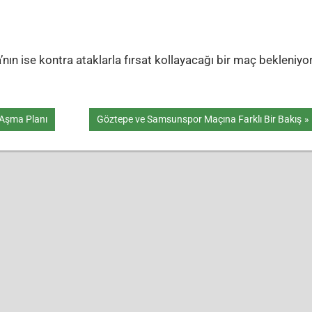
nın ise kontra ataklarla fırsat kollayacağı bir maç bekleniyor
Next
 Aşma Planı
Göztepe ve Samsunspor Maçına Farklı Bir Bakış
Post: