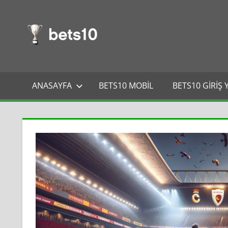
İçeriğe
geç
Bets10
BETS10
Giriş,
BAHIS
Bets10
Bonus,
VE
Bets10
ANASAYFA
BETS10 MOBIL
BETS10 GIRIŞ 
Bedava
CASINO
Bahis,
Bets10
|
Canlı
Bahis,
BETS10
Bets10
Üye
BEDAVA
Ol
10.000TL
BAHIS
Hoşgeldin
Bonusu