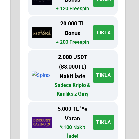
+ 120 Freespin
20.000 TL
TIKLA
Bonus
+ 200 Freespin
2.000 USDT
(88.000TL)
TIKLA
Nakit İade
Sadece Kripto &
Kimliksiz Giriş
5.000 TL 'Ye
Varan
TIKLA
%100 Nakit
İade!