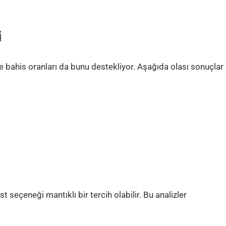
i
e bahis oranları da bunu destekliyor. Aşağıda olası sonuçlar
 seçeneği mantıklı bir tercih olabilir. Bu analizler