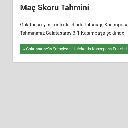
Maç Skoru Tahmini
Galatasaray’ın kontrolü elinde tutacağı, Kasımpaşa’
Tahminimiz Galatasaray 3-1 Kasımpaşa şeklinde.
Yazı
Previous
Galatasaray’ın Şampiyonluk Yolunda Kasımpaşa Engelini
Post:
gezinmesi