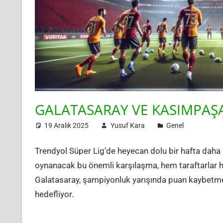
BETS10
Anında
Hesabına
BONUS
Tanımlansın
GALATASARAY VE KASIMPAŞA
19 Aralık 2025
Yusuf Kara
Genel
Trendyol Süper Lig’de heyecan dolu bir hafta daha 
oynanacak bu önemli karşılaşma, hem taraftarlar he
Galatasaray, şampiyonluk yarışında puan kaybetm
hedefliyor.