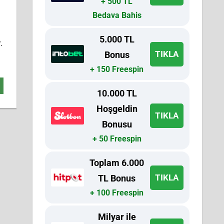
+ 500 TL
Bedava Bahis
5.000 TL
.
TIKLA
Bonus
+ 150 Freespin
10.000 TL
Hoşgeldin
TIKLA
Bonusu
+ 50 Freespin
Toplam 6.000
TIKLA
TL Bonus
+ 100 Freespin
Milyar ile