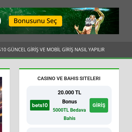
10 GÜNCEL GIRIŞ VE MOBIL GIRIŞ NASIL YAPILIR
CASINO VE BAHIS SITELERI
20.000 TL
Bonus
GİRİŞ
5000TL Bedava
Bahis