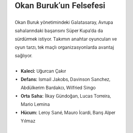
Okan Buruk’un Felsefesi
Okan Buruk yönetimindeki Galatasaray, Avrupa
sahalarındaki başarısını Süper Kupa’da da
sürdürmek istiyor. Takımın anahtar oyuncuları ve
oyun tarzı, tek maçlı organizasyonlarda avantaj
sağlıyor.
Kaleci:
Uğurcan Çakır
Defans:
Ismail Jakobs, Davinson Sanchez,
Abdülkerim Bardakcı, Wilfried Singo
Orta Saha:
İlkay Gündoğan, Lucas Torreira,
Mario Lemina
Hücum:
Leroy Sané, Mauro İcardi, Barış Alper
Yılmaz