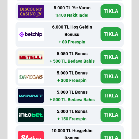
5.000 TL 'Ye Varan
TIKLA
%100 Nakit İade!
6.000 TL Hoş Geldin
TIKLA
Bonusu
+ 80 Freespin
5.050 TL Bonus
TIKLA
+ 500 TL Bedava Bahis
5.000 TL Bonus
TIKLA
+ 300 Freespin
5.000 TL Bonus
TIKLA
+ 500 TL Bedava Bahis
5.000 TL Bonus
TIKLA
+ 150 Freespin
10.000 TL Hoşgeldin
TIKLA
Bonusu