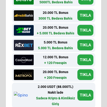
5000TL Bedava Bahis
20.000 TL Bonus
TIKLA
3000 TL Bedava Bahis
20.000 TL Bonus
TIKLA
+ 5.000 TL Bedava Bahis
5.000 TL Bonus
TIKLA
5.000 TL Bedava Bahis
12.000 TL Bonus
TIKLA
+ 120 Freespin
20.000 TL Bonus
TIKLA
+ 200 Freespin
2.000 USDT (88.000TL)
Nakit İade
TIKLA
Sadece Kripto & Kimliksiz
Giriş