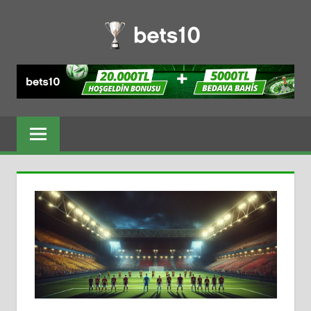
İçeriğe
BETS10
geç
BAHIS
Bets10
Giriş,
VE
Bets10
CASINO
Bonus,
Bets10
|
Bedava
Bahis,
BETS10
Bets10
BEDAVA
Canlı
Bahis,
BAHIS
Bets10
Üye
BETS10
Ol
10.000TL
BONUS