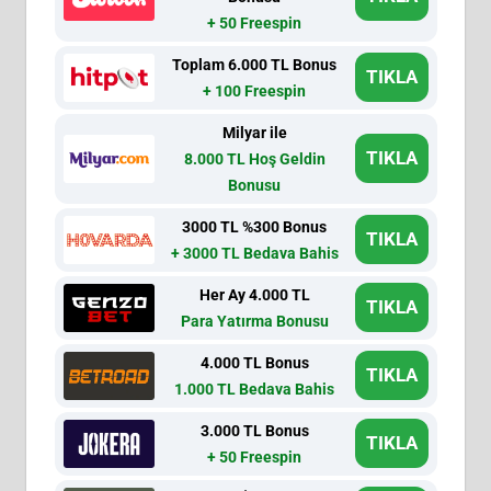
+ 50 Freespin
Toplam 6.000 TL Bonus
TIKLA
+ 100 Freespin
Milyar ile
TIKLA
8.000 TL Hoş Geldin
Bonusu
3000 TL %300 Bonus
TIKLA
+ 3000 TL Bedava Bahis
Her Ay 4.000 TL
TIKLA
Para Yatırma Bonusu
4.000 TL Bonus
TIKLA
1.000 TL Bedava Bahis
3.000 TL Bonus
TIKLA
+ 50 Freespin