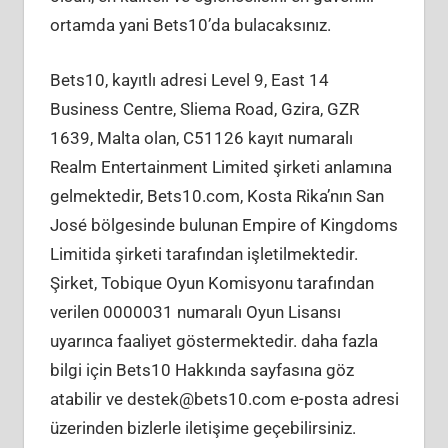
ortamda yani Bets10’da bulacaksınız.
Bets10, kayıtlı adresi Level 9, East 14
Business Centre, Sliema Road, Gzira, GZR
1639, Malta olan, C51126 kayıt numaralı
Realm Entertainment Limited şirketi anlamına
gelmektedir, Bets10.com, Kosta Rika’nın San
José bölgesinde bulunan Empire of Kingdoms
Limitida şirketi tarafından işletilmektedir.
Şirket, Tobique Oyun Komisyonu tarafından
verilen 0000031 numaralı Oyun Lisansı
uyarınca faaliyet göstermektedir. daha fazla
bilgi için Bets10 Hakkında sayfasına göz
atabilir ve destek@bets10.com e-posta adresi
üzerinden bizlerle iletişime geçebilirsiniz.