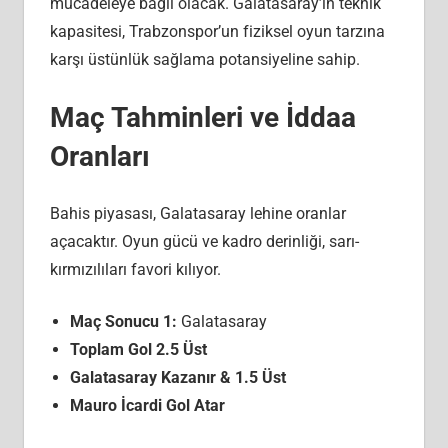
mücadeleye bağlı olacak. Galatasaray’ın teknik
kapasitesi, Trabzonspor’un fiziksel oyun tarzına
karşı üstünlük sağlama potansiyeline sahip.
Maç Tahminleri ve İddaa
Oranları
Bahis piyasası, Galatasaray lehine oranlar
açacaktır. Oyun gücü ve kadro derinliği, sarı-
kırmızılıları favori kılıyor.
Maç Sonucu 1:
Galatasaray
Toplam Gol 2.5 Üst
Galatasaray Kazanır & 1.5 Üst
Mauro İcardi Gol Atar