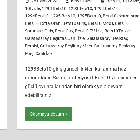
28 Ekim 2024
bets10blog
Bets10
,
10 tv izle
,
10tvizle
,
1293 Bets10
,
1293Bets10
,
1294 Bets10
,
1294Bets10
,
1295 Bets10
,
1295Bets10
,
Bets10 ekstra oran
Bets10 Extra Oran
,
Bets10 Giriş
,
Bets10 Mobil
,
Bets10
Sorunsuz Giriş
,
Bets10 tv
,
Bets10 TV İzle
,
Bets10TVizle
,
Galatasaray Beşiktaş Canlı İzle
,
Galatasaray Beşiktaş
Derbisi
,
Galatasaray Beşiktaş Maçı
,
Galatasaray Beşiktaş
Maçı Canlı İzle
1293Bets10 giriş güncel linkleri kullanıma hazır
durumdadır. Siz de profesyonel Bets10 yapısının en
güçlü oyuncularından biri olarak yola devam
edebilirsiniz.
Okumaya devam