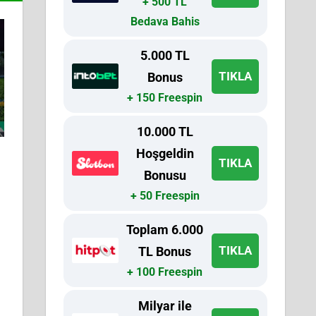
+ 500 TL
Bedava Bahis
5.000 TL
TIKLA
Bonus
+ 150 Freespin
10.000 TL
Hoşgeldin
TIKLA
Bonusu
+ 50 Freespin
Toplam 6.000
TIKLA
TL Bonus
+ 100 Freespin
Milyar ile