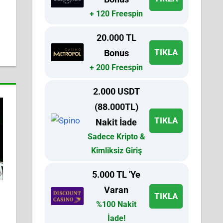
+ 120 Freespin
20.000 TL
TIKLA
Bonus
+ 200 Freespin
2.000 USDT
(88.000TL)
TIKLA
Nakit İade
Sadece Kripto &
Kimliksiz Giriş
5.000 TL 'Ye
Varan
TIKLA
%100 Nakit
İade!