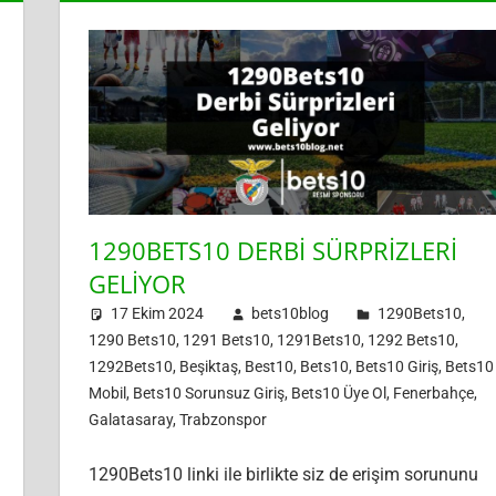
1290BETS10 DERBI SÜRPRIZLERI
GELIYOR
17 Ekim 2024
bets10blog
1290Bets10
,
1290 Bets10
,
1291 Bets10
,
1291Bets10
,
1292 Bets10
,
1292Bets10
,
Beşiktaş
,
Best10
,
Bets10
,
Bets10 Giriş
,
Bets10
Mobil
,
Bets10 Sorunsuz Giriş
,
Bets10 Üye Ol
,
Fenerbahçe
,
Galatasaray
,
Trabzonspor
1290Bets10 linki ile birlikte siz de erişim sorununu