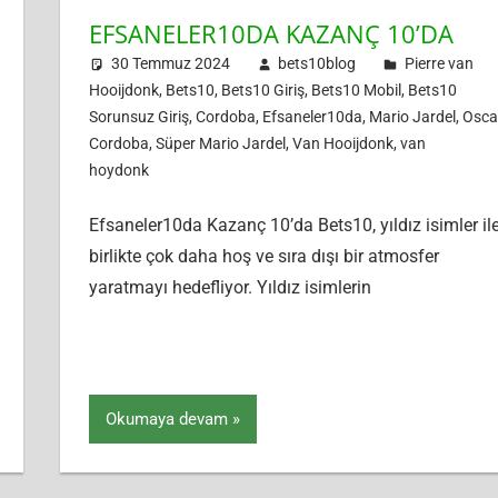
EFSANELER10DA KAZANÇ 10’DA
30 Temmuz 2024
bets10blog
Pierre van
Hooijdonk
,
Bets10
,
Bets10 Giriş
,
Bets10 Mobil
,
Bets10
Sorunsuz Giriş
,
Cordoba
,
Efsaneler10da
,
Mario Jardel
,
Osca
Cordoba
,
Süper Mario Jardel
,
Van Hooijdonk
,
van
hoydonk
Efsaneler10da Kazanç 10’da Bets10, yıldız isimler il
birlikte çok daha hoş ve sıra dışı bir atmosfer
yaratmayı hedefliyor. Yıldız isimlerin
Okumaya devam