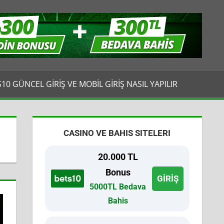
10 GÜNCEL GIRIŞ VE MOBIL GIRIŞ NASIL YAPILIR
CASINO VE BAHIS SITELERI
20.000 TL
Bonus
GİRİŞ
5000TL Bedava
Bahis