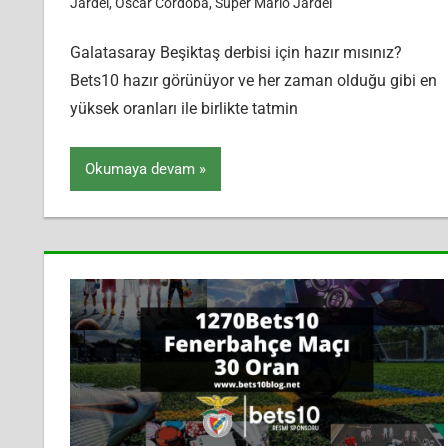
Jardel
,
Oscar Cordoba
,
Süper Mario Jardel
Galatasaray Beşiktaş derbisi için hazır mısınız?
Bets10 hazır görünüyor ve her zaman olduğu gibi en
yüksek oranları ile birlikte tatmin
Okumaya devam