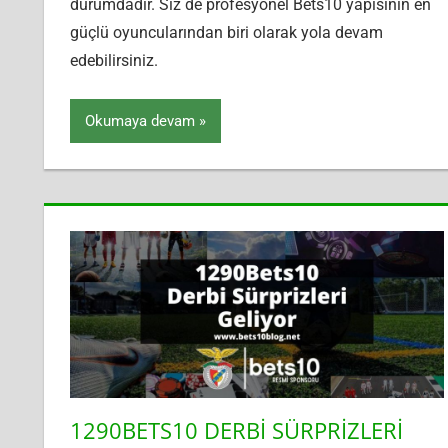
durumdadır. Siz de profesyonel Bets10 yapısının en
güçlü oyuncularından biri olarak yola devam
edebilirsiniz.
Okumaya devam
1290BETS10 DERBI SÜRPRIZLERI