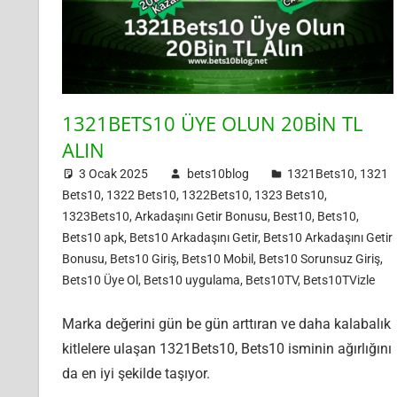
BETS10
Anında
Hesabına
BONUS
Tanımlansın
1321BETS10 ÜYE OLUN 20BIN TL
ALIN
3 Ocak 2025
bets10blog
1321Bets10
,
1321
Bets10
,
1322 Bets10
,
1322Bets10
,
1323 Bets10
,
1323Bets10
,
Arkadaşını Getir Bonusu
,
Best10
,
Bets10
,
Bets10 apk
,
Bets10 Arkadaşını Getir
,
Bets10 Arkadaşını Getir
Bonusu
,
Bets10 Giriş
,
Bets10 Mobil
,
Bets10 Sorunsuz Giriş
,
Bets10 Üye Ol
,
Bets10 uygulama
,
Bets10TV
,
Bets10TVizle
Marka değerini gün be gün arttıran ve daha kalabalık
kitlelere ulaşan 1321Bets10, Bets10 isminin ağırlığını
da en iyi şekilde taşıyor.