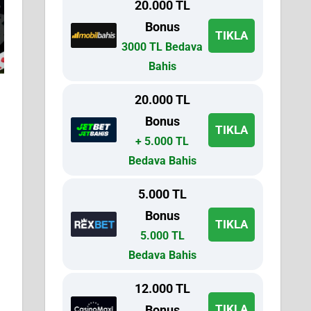
20.000 TL
Bonus
TIKLA
3000 TL Bedava
Bahis
20.000 TL
Bonus
TIKLA
+ 5.000 TL
Bedava Bahis
5.000 TL
Bonus
TIKLA
5.000 TL
Bedava Bahis
12.000 TL
TIKLA
Bonus