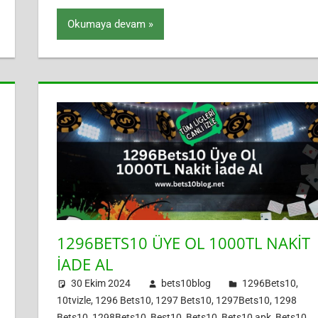
Okumaya devam
1296BETS10 ÜYE OL 1000TL NAKIT
İADE AL
30 Ekim 2024
bets10blog
1296Bets10
,
10tvizle
,
1296 Bets10
,
1297 Bets10
,
1297Bets10
,
1298
Bets10
,
1298Bets10
,
Best10
,
Bets10
,
Bets10 apk
,
Bets10