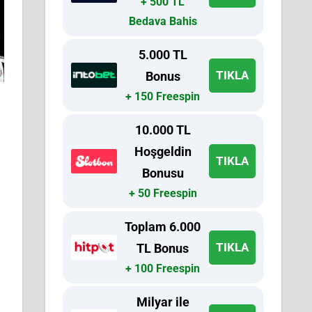
+ 500 TL
Bedava Bahis
5.000 TL
TIKLA
Bonus
+ 150 Freespin
10.000 TL
Hoşgeldin
TIKLA
Bonusu
+ 50 Freespin
Toplam 6.000
TIKLA
TL Bonus
+ 100 Freespin
Milyar ile