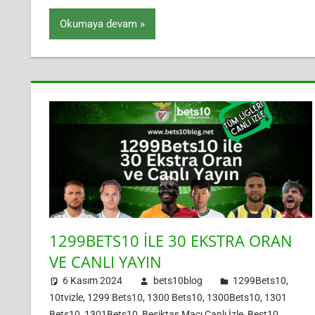
Okumaya devam
1299BETS10 ILE 30 EKSTRA ORAN
VE CANLI YAYIN
6 Kasım 2024
bets10blog
1299Bets10
,
10tvizle
,
1299 Bets10
,
1300 Bets10
,
1300Bets10
,
1301
Bets10
,
1301Bets10
,
Beşiktaş Maçı Canlı İzle
,
Best10
,