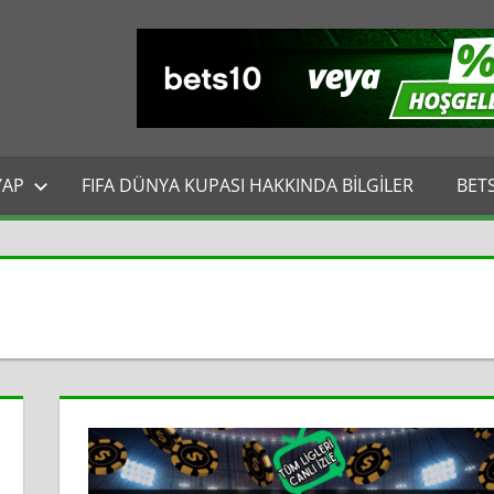
YAP
FIFA DÜNYA KUPASI HAKKINDA BILGILER
BETS